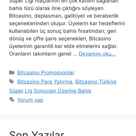
Süper Ligi maçlarının en çok katılım sağlanan
bahis türü olarak öne çıktığını söyleyen
Bitcasino, deplasman, galibiyet ve beraberlik
seçeneklerinden oluşur. Üyelerin kar hedeflerini
kullanabilen üç sonuç bahis fırsatından; geri
dönüş ve çifte şans seçenekleri, Bitcasino
üyelerinin garantili kar elde etmelerini sağlar.
Oranların takımların genel …
Devamını oku…
Kategoriler
Bitcasino Promosyonlar
Etiketler
Bitcasino Para Yatırma
,
Bitcasino Türkiye
Süper Lig Sonuçları Üzerine Bahis
Yorum yap
Son Yazılar