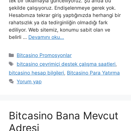
tek bir tıklamayla güncelliyoruz. Şu anda bu
şekilde çalışıyoruz. Endişelenmeye gerek yok.
Hesabınıza tekrar giriş yaptığınızda herhangi bir
rahatsızlık ya da tedirginliğin olmadığı fark
ediliyor. Web sitemiz, konumu sabit olan ve
belirli …
Devamını oku…
Kategoriler
Bitcasino Promosyonlar
Etiketler
bitcasino çevrimiçi destek çalışma saatleri
,
bitcasino hesap bilgileri
,
Bitcasino Para Yatırma
Yorum yap
Bitcasino Bana Mevcut
Adresi