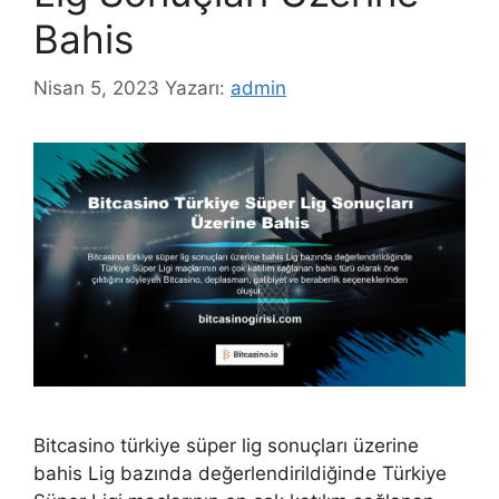
Bahis
Nisan 5, 2023
Yazarı:
admin
Bitcasino türkiye süper lig sonuçları üzerine
bahis Lig bazında değerlendirildiğinde Türkiye