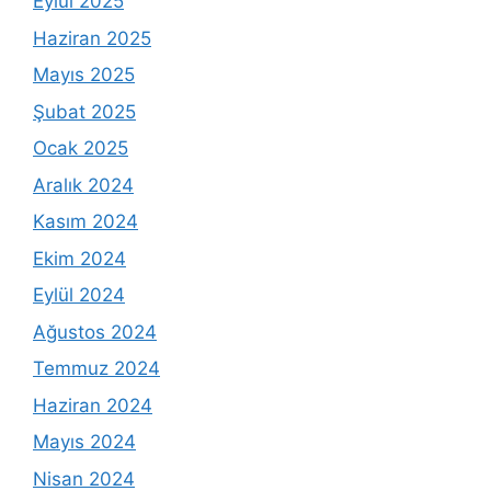
Eylül 2025
Haziran 2025
Mayıs 2025
Şubat 2025
Ocak 2025
Aralık 2024
Kasım 2024
Ekim 2024
Eylül 2024
Ağustos 2024
Temmuz 2024
Haziran 2024
Mayıs 2024
Nisan 2024