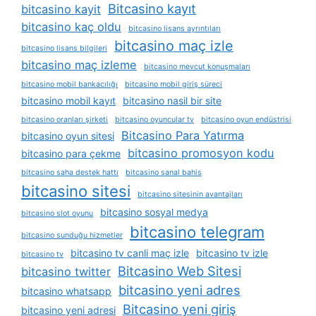
Bitcasino kayıt
bitcasino kayit
bitcasino kaç oldu
bitcasino lisans ayrıntıları
bitcasino maç izle
bitcasino lisans bilgileri
bitcasino maç izleme
bitcasino mevcut konuşmaları
bitcasino mobil bankacılığı
bitcasino mobil giriş süreci
bitcasino mobil kayıt
bitcasino nasil bir site
bitcasino oranları şirketi
bitcasino oyuncular tv
bitcasino oyun endüstrisi
Bitcasino Para Yatırma
bitcasino oyun sitesi
bitcasino promosyon kodu
bitcasino para çekme
bitcasino saha destek hattı
bitcasino sanal bahis
bitcasino sitesi
bitcasino sitesinin avantajları
bitcasino sosyal medya
bitcasino slot oyunu
bitcasino telegram
bitcasino sunduğu hizmetler
bitcasino tv canli maç izle
bitcasino tv izle
bitcasino tv
Bitcasino Web Sitesi
bitcasino twitter
bitcasino yeni adres
bitcasino whatsapp
Bitcasino yeni giriş
bitcasino yeni adresi