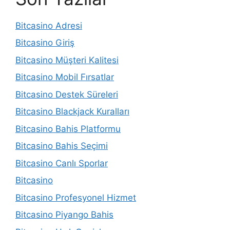
Bitcasino Adresi
Bitcasino Giriş
Bitcasino Müşteri Kalitesi
Bitcasino Mobil Fırsatlar
Bitcasino Destek Süreleri
Bitcasino Blackjack Kuralları
Bitcasino Bahis Platformu
Bitcasino Bahis Seçimi
Bitcasino Canlı Sporlar
Bitcasino
Bitcasino Profesyonel Hizmet
Bitcasino Piyango Bahis