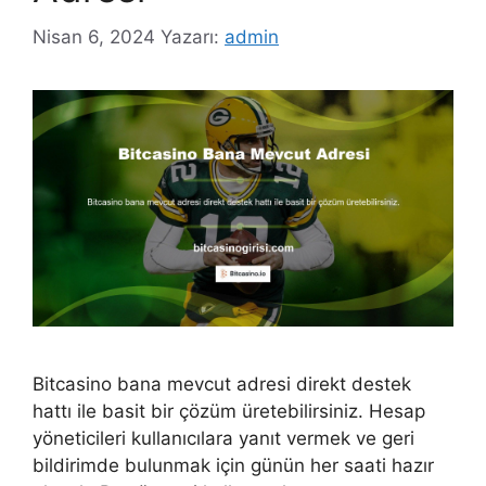
Nisan 6, 2024
Yazarı:
admin
Bitcasino bana mevcut adresi direkt destek
hattı ile basit bir çözüm üretebilirsiniz. Hesap
yöneticileri kullanıcılara yanıt vermek ve geri
bildirimde bulunmak için günün her saati hazır