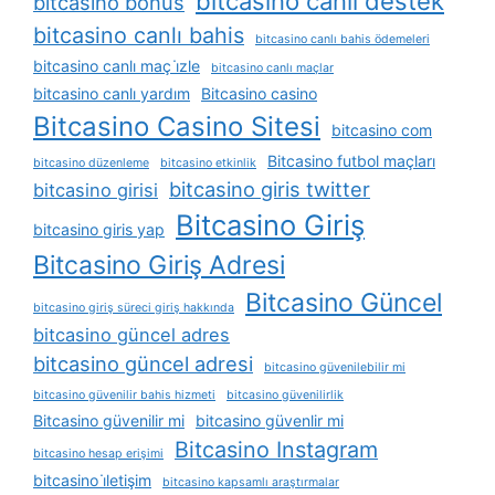
bitcasino canli destek
bitcasino bonus
bitcasino canlı bahis
bitcasino canlı bahis ödemeleri
bitcasino canlı maç i̇zle
bitcasino canlı maçlar
bitcasino canlı yardım
Bitcasino casino
Bitcasino Casino Sitesi
bitcasino com
Bitcasino futbol maçları
bitcasino düzenleme
bitcasino etkinlik
bitcasino giris twitter
bitcasino girisi
Bitcasino Giriş
bitcasino giris yap
Bitcasino Giriş Adresi
Bitcasino Güncel
bitcasino giriş süreci giriş hakkında
bitcasino güncel adres
bitcasino güncel adresi
bitcasino güvenilebilir mi
bitcasino güvenilir bahis hizmeti
bitcasino güvenilirlik
Bitcasino güvenilir mi
bitcasino güvenlir mi
Bitcasino Instagram
bitcasino hesap erişimi
bitcasino i̇letişim
bitcasino kapsamlı araştırmalar