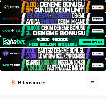
İçeriğe
atla
Menü