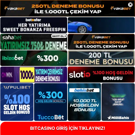
×
BITCASINO GİRİŞ İÇİN TIKLAYINIZ!