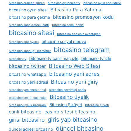
bitcasino oranları şirketi
bitcasino oyuncular tv
bitcasino oyun endüstrisi
Bitcasino Para Yatırma
bitcasino oyun sitesi
bitcasino promosyon kodu
bitcasino para çekme
bitcasino saha destek hattı
bitcasino sanal bahis
bitcasino sitesi
bitcasino sitesinin avantajları
bitcasino sosyal medya
bitcasino slot oyunu
bitcasino telegram
bitcasino sunduğu hizmetler
bitcasino tv canli maç izle
bitcasino tv izle
bitcasino tv
Bitcasino Web Sitesi
bitcasino twitter
bitcasino yeni adres
bitcasino whatsapp
Bitcasino yeni giriş
bitcasino yeni adresi
bitcasino yeni web sitesi
bitcasino çevrimiçi bahis
Bitcasino üyelik
bitcasino çeşitli casinolar
Bitcasino Şikâyet
bitcasino üyelik programı
bitcasino şirketi
canli bitcasino
casino sitesi bitcasino
giris yap bitcasino
girisi bitcasino
güncel bitcasino
güncel adresi bitcasino