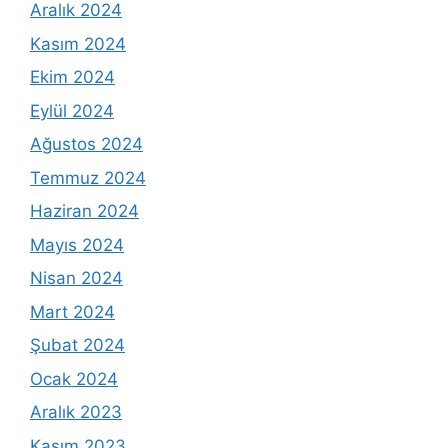
Aralık 2024
Kasım 2024
Ekim 2024
Eylül 2024
Ağustos 2024
Temmuz 2024
Haziran 2024
Mayıs 2024
Nisan 2024
Mart 2024
Şubat 2024
Ocak 2024
Aralık 2023
Kasım 2023