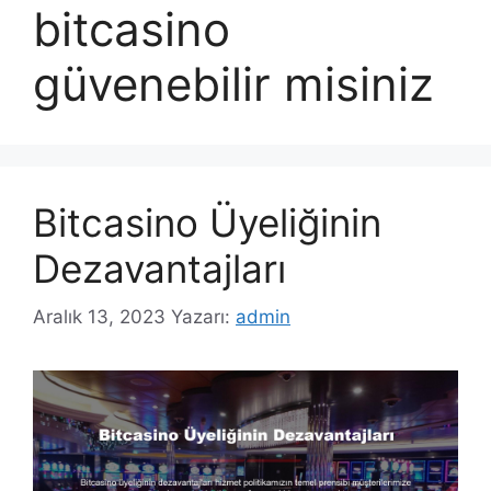
bitcasino
güvenebilir misiniz
Bitcasino Üyeliğinin
Dezavantajları
Aralık 13, 2023
Yazarı:
admin