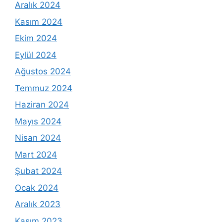
Aralık 2024
Kasım 2024
Ekim 2024
Eylül 2024
Ağustos 2024
Temmuz 2024
Haziran 2024
Mayıs 2024
Nisan 2024
Mart 2024
Şubat 2024
Ocak 2024
Aralık 2023
Kasım 2023