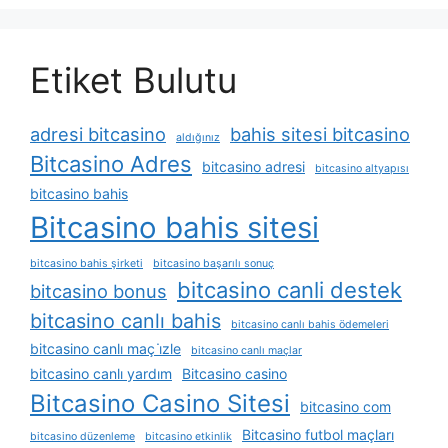
Etiket Bulutu
adresi bitcasino
bahis sitesi bitcasino
aldığınız
Bitcasino Adres
bitcasino adresi
bitcasino altyapısı
bitcasino bahis
Bitcasino bahis sitesi
bitcasino bahis şirketi
bitcasino başarılı sonuç
bitcasino canli destek
bitcasino bonus
bitcasino canlı bahis
bitcasino canlı bahis ödemeleri
bitcasino canlı maç i̇zle
bitcasino canlı maçlar
bitcasino canlı yardım
Bitcasino casino
Bitcasino Casino Sitesi
bitcasino com
Bitcasino futbol maçları
bitcasino düzenleme
bitcasino etkinlik