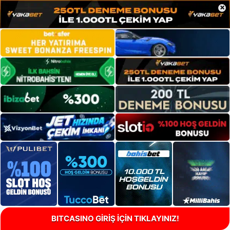
×
BITCASINO GİRİŞ İÇİN TIKLAYINIZ!