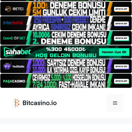
İçeriğe
atla
Menü