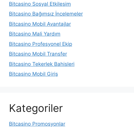
Bitcasino Sosyal Etkileşim
Bitcasino Bağımsız İncelemeler
Bitcasino Mobil Avantajlar
Bitcasino Mali Yardım
Bitcasino Profesyonel Ekip
Bitcasino Mobil Transfer
Bitcasino Tekerlek Bahisleri
Bitcasino Mobil Giriş
Kategoriler
Bitcasino Promosyonlar