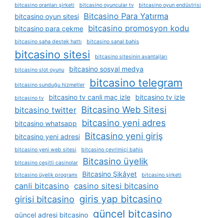
bitcasino oranları şirketi
bitcasino oyuncular tv
bitcasino oyun endüstrisi
Bitcasino Para Yatırma
bitcasino oyun sitesi
bitcasino promosyon kodu
bitcasino para çekme
bitcasino saha destek hattı
bitcasino sanal bahis
bitcasino sitesi
bitcasino sitesinin avantajları
bitcasino sosyal medya
bitcasino slot oyunu
bitcasino telegram
bitcasino sunduğu hizmetler
bitcasino tv canli maç izle
bitcasino tv izle
bitcasino tv
Bitcasino Web Sitesi
bitcasino twitter
bitcasino yeni adres
bitcasino whatsapp
Bitcasino yeni giriş
bitcasino yeni adresi
bitcasino yeni web sitesi
bitcasino çevrimiçi bahis
Bitcasino üyelik
bitcasino çeşitli casinolar
Bitcasino Şikâyet
bitcasino üyelik programı
bitcasino şirketi
canli bitcasino
casino sitesi bitcasino
giris yap bitcasino
girisi bitcasino
güncel bitcasino
güncel adresi bitcasino