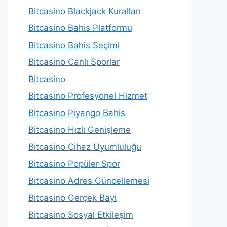
Bitcasino Blackjack Kuralları
Bitcasino Bahis Platformu
Bitcasino Bahis Seçimi
Bitcasino Canlı Sporlar
Bitcasino
Bitcasino Profesyonel Hizmet
Bitcasino Piyango Bahis
Bitcasino Hızlı Genişleme
Bitcasino Cihaz Uyumluluğu
Bitcasino Popüler Spor
Bitcasino Adres Güncellemesi
Bitcasino Gerçek Bayi
Bitcasino Sosyal Etkileşim