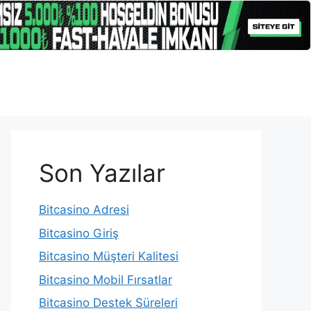
Son Yazılar
Bitcasino Adresi
Bitcasino Giriş
Bitcasino Müşteri Kalitesi
Bitcasino Mobil Fırsatlar
Bitcasino Destek Süreleri