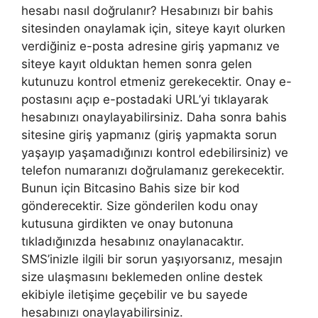
hesabı nasıl doğrulanır? Hesabınızı bir bahis
sitesinden onaylamak için, siteye kayıt olurken
verdiğiniz e-posta adresine giriş yapmanız ve
siteye kayıt olduktan hemen sonra gelen
kutunuzu kontrol etmeniz gerekecektir. Onay e-
postasını açıp e-postadaki URL’yi tıklayarak
hesabınızı onaylayabilirsiniz. Daha sonra bahis
sitesine giriş yapmanız (giriş yapmakta sorun
yaşayıp yaşamadığınızı kontrol edebilirsiniz) ve
telefon numaranızı doğrulamanız gerekecektir.
Bunun için Bitcasino Bahis size bir kod
gönderecektir. Size gönderilen kodu onay
kutusuna girdikten ve onay butonuna
tıkladığınızda hesabınız onaylanacaktır.
SMS’inizle ilgili bir sorun yaşıyorsanız, mesajın
size ulaşmasını beklemeden online destek
ekibiyle iletişime geçebilir ve bu sayede
hesabınızı onaylayabilirsiniz.