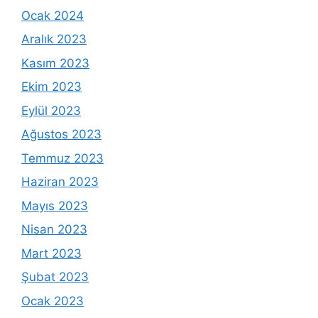
Ocak 2024
Aralık 2023
Kasım 2023
Ekim 2023
Eylül 2023
Ağustos 2023
Temmuz 2023
Haziran 2023
Mayıs 2023
Nisan 2023
Mart 2023
Şubat 2023
Ocak 2023