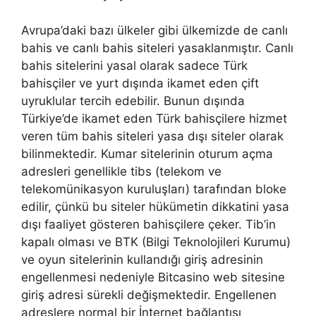
Avrupa’daki bazı ülkeler gibi ülkemizde de canlı
bahis ve canlı bahis siteleri yasaklanmıştır. Canlı
bahis sitelerini yasal olarak sadece Türk
bahisçiler ve yurt dışında ikamet eden çift
uyruklular tercih edebilir. Bunun dışında
Türkiye’de ikamet eden Türk bahisçilere hizmet
veren tüm bahis siteleri yasa dışı siteler olarak
bilinmektedir. Kumar sitelerinin oturum açma
adresleri genellikle tibs (telekom ve
telekomünikasyon kuruluşları) tarafından bloke
edilir, çünkü bu siteler hükümetin dikkatini yasa
dışı faaliyet gösteren bahisçilere çeker. Tib’in
kapalı olması ve BTK (Bilgi Teknolojileri Kurumu)
ve oyun sitelerinin kullandığı giriş adresinin
engellenmesi nedeniyle Bitcasino web sitesine
giriş adresi sürekli değişmektedir. Engellenen
adreslere normal bir İnternet bağlantısı