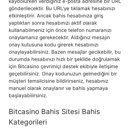
kaydolurken verdiğiniz e-posta adresine bir URL
gönderilecektir. Bu URL’ye tıklamak hesabınızı
etkinleştirir. Ancak bahis hesabınıza giriş
yaptıktan sonra hesabınızı aktif olarak
kullanabilmeniz için önce telefon numaranızı
onaylamanız gerekecektir. Aldığınız mesajın
onay kutusuna kodu girerek hesabınızı
onaylayabilirsiniz. Bazen mesajlar gecikebilir, bu
durumda hesabınızı hızlı bir şekilde doğrulamak
için Bitcasino çevrimiçi destek ekibiyle iletişime
geçebilirsiniz. Onay kodunuzun gelmediğini bir
müşteri temsilcisine bildirirseniz, hesabınız
manuel olarak onaylanır ve bahis yapmaya
başlayabilirsiniz.
Bitcasino Bahis Sitesi Bahis
Kategorileri