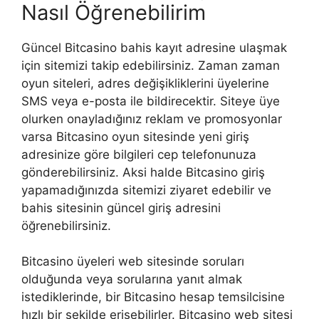
Nasıl Öğrenebilirim
Güncel Bitcasino bahis kayıt adresine ulaşmak
için sitemizi takip edebilirsiniz. Zaman zaman
oyun siteleri, adres değişikliklerini üyelerine
SMS veya e-posta ile bildirecektir. Siteye üye
olurken onayladığınız reklam ve promosyonlar
varsa Bitcasino oyun sitesinde yeni giriş
adresinize göre bilgileri cep telefonunuza
gönderebilirsiniz. Aksi halde Bitcasino giriş
yapamadığınızda sitemizi ziyaret edebilir ve
bahis sitesinin güncel giriş adresini
öğrenebilirsiniz.
Bitcasino üyeleri web sitesinde soruları
olduğunda veya sorularına yanıt almak
istediklerinde, bir Bitcasino hesap temsilcisine
hızlı bir şekilde erişebilirler. Bitcasino web sitesi