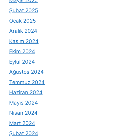
Mayıs 2025
Şubat 2025
Ocak 2025
Aralık 2024
Kasım 2024
Ekim 2024
Eylül 2024
Ağustos 2024
Temmuz 2024
Haziran 2024
Mayıs 2024
Nisan 2024
Mart 2024
Şubat 2024