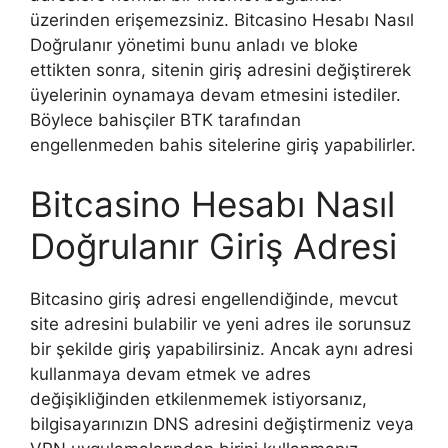
üzerinden erişemezsiniz. Bitcasino Hesabı Nasıl
Doğrulanır yönetimi bunu anladı ve bloke
ettikten sonra, sitenin giriş adresini değiştirerek
üyelerinin oynamaya devam etmesini istediler.
Böylece bahisçiler BTK tarafından
engellenmeden bahis sitelerine giriş yapabilirler.
Bitcasino Hesabı Nasıl
Doğrulanır Giriş Adresi
Bitcasino giriş adresi engellendiğinde, mevcut
site adresini bulabilir ve yeni adres ile sorunsuz
bir şekilde giriş yapabilirsiniz. Ancak aynı adresi
kullanmaya devam etmek ve adres
değişikliğinden etkilenmemek istiyorsanız,
bilgisayarınızın DNS adresini değiştirmeniz veya