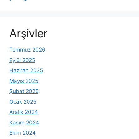
Arşivler
Temmuz 2026
Eylül 2025
Haziran 2025
Mayıs 2025
Şubat 2025
Ocak 2025
Aralık 2024
Kasım 2024
Ekim 2024