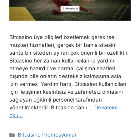
Bitcasino üye bilgileri özetlemek gerekirse,
müşteri hizmetleri, gerçek bir bahis sitesini
sahte bir siteden ayıran çok önemli bir özelliktir.
Bitcasino her zaman kullanıcılarına yardım
etmeye hazırdır ve normal çalışma saatleri
dışında bile onların desteksiz kalmasına asla
izin vermez Yardım hattı, Bitcasino kullanıcıları
için iletişimin kesintisiz ve zahmetsiz olmasını
sağlayan eğitimli personel tarafından
yönetilmektedir. Bitcasino canlı …
Devamını
oku…
Kategoriler
Bitcasino Promosyonlar