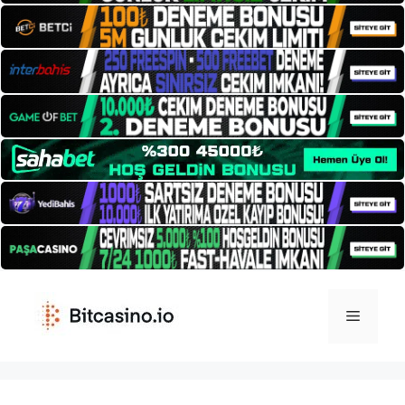
İçeriğe
atla
Menü