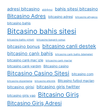
adresi bitcasino
bahis sitesi bitcasino
aldığınız
Bitcasino Adres
bitcasino adresi
bitcasino altyapısı
bitcasino bahis
Bitcasino bahis sitesi
bitcasino bahis şirketi
bitcasino başarılı sonuç
bitcasino canli destek
bitcasino bonus
bitcasino canlı bahis
bitcasino canlı bahis ödemeleri
bitcasino canlı maç i̇zle
bitcasino canlı maçlar
bitcasino canlı yardım
Bitcasino casino
Bitcasino Casino Sitesi
bitcasino com
Bitcasino futbol maçları
bitcasino düzenleme
bitcasino etkinlik
bitcasino giris twitter
bitcasino girisi
Bitcasino Giriş
bitcasino giris yap
Bitcasino Giriş Adresi