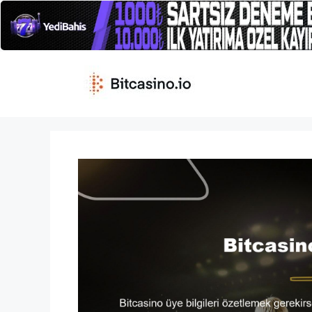
İçeriğe
atla