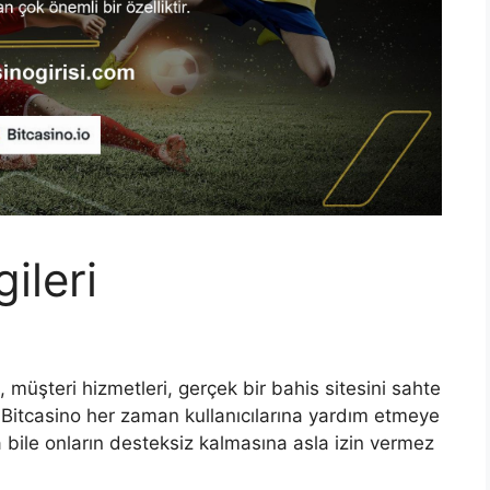
ileri
, müşteri hizmetleri, gerçek bir bahis sitesini sahte
r. Bitcasino her zaman kullanıcılarına yardım etmeye
a bile onların desteksiz kalmasına asla izin vermez