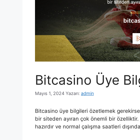
Bitcasino Üye Bilg
Mayıs 1, 2024
Yazarı:
admin
Bitcasino üye bilgileri özetlemek gerekirse
bir siteden ayıran çok önemli bir özellikti
hazırdır ve normal çalışma saatleri dışınd