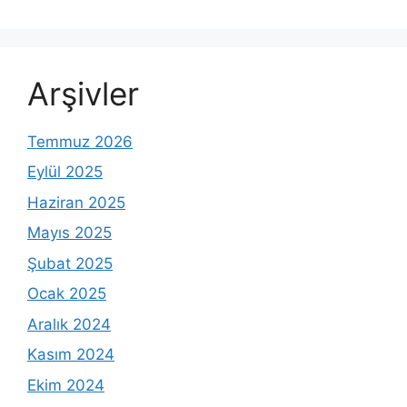
Arşivler
Temmuz 2026
Eylül 2025
Haziran 2025
Mayıs 2025
Şubat 2025
Ocak 2025
Aralık 2024
Kasım 2024
Ekim 2024