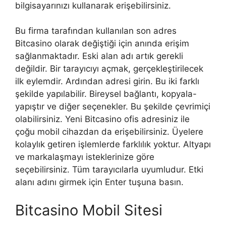
bilgisayarınızı kullanarak erişebilirsiniz.
Bu firma tarafından kullanılan son adres
Bitcasino olarak değiştiği için anında erişim
sağlanmaktadır. Eski alan adı artık gerekli
değildir. Bir tarayıcıyı açmak, gerçekleştirilecek
ilk eylemdir. Ardından adresi girin. Bu iki farklı
şekilde yapılabilir. Bireysel bağlantı, kopyala-
yapıştır ve diğer seçenekler. Bu şekilde çevrimiçi
olabilirsiniz. Yeni Bitcasino ofis adresiniz ile
çoğu mobil cihazdan da erişebilirsiniz. Üyelere
kolaylık getiren işlemlerde farklılık yoktur. Altyapı
ve markalaşmayı isteklerinize göre
seçebilirsiniz. Tüm tarayıcılarla uyumludur. Etki
alanı adını girmek için Enter tuşuna basın.
Bitcasino Mobil Sitesi