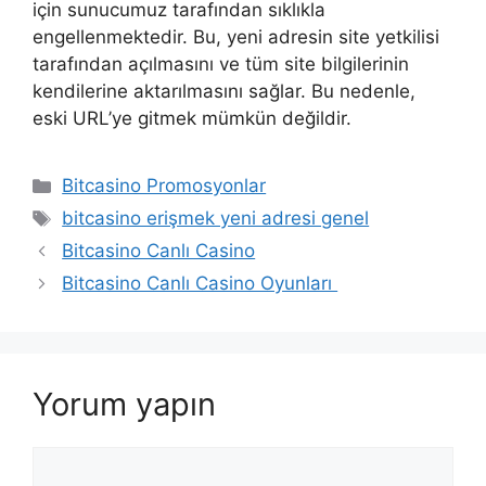
için sunucumuz tarafından sıklıkla
engellenmektedir. Bu, yeni adresin site yetkilisi
tarafından açılmasını ve tüm site bilgilerinin
kendilerine aktarılmasını sağlar. Bu nedenle,
eski URL’ye gitmek mümkün değildir.
Kategoriler
Bitcasino Promosyonlar
Etiketler
bitcasino erişmek yeni adresi genel
Bitcasino Canlı Casino
Bitcasino Canlı Casino Oyunları
Yorum yapın
Yorum