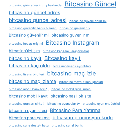
Bitcasino Güncel
bitcasino giriş süreci giriş hakkında
bitcasino güncel adres
bitcasino güncel adresi
bitcasino güvenilebilir mi
bitcasino güvenilir bahis hizmeti
bitcasino güvenilirlik
Bitcasino güvenilir mi
bitcasino güvenlir mi
Bitcasino Instagram
bitcasino hesap erişimi
bitcasino i̇letişim
bitcasino kapsamlı araştırmalar
Bitcasino kayıt
bitcasino kayit
bitcasino kaç oldu
bitcasino lisans ayrıntıları
bitcasino maç izle
bitcasino lisans bilgileri
bitcasino maç izleme
bitcasino mevcut konuşmaları
bitcasino mobil bankacılığı
bitcasino mobil giriş süreci
bitcasino mobil kayıt
bitcasino nasil bir site
bitcasino oranları şirketi
bitcasino oyuncular tv
bitcasino oyun endüstrisi
Bitcasino Para Yatırma
bitcasino oyun sitesi
bitcasino promosyon kodu
bitcasino para çekme
bitcasino saha destek hattı
bitcasino sanal bahis