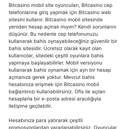
Bitcasino mobil site oyuncuları, Bitcasino cep
telefonlarına giriş yapmak için Bitcasino web
sitesini kullanır. Bitcasino mobil sitesinde
yeniden hesap açmalı mıyım? Kendi sorunlarını
düşünür. Bu nedenle cep telefonunuzu
kullanarak bahis oynayabileceğiniz güvenilir bir
bahis sitesidir. Ücretsiz olarak kayıt olan
kullanıcılar, sitedeki çeşitli oyunlara bahis
yapmaya başlayabilirler. Mobil versiyonu
kullanarak bahis oynamak için ayrı bir hesap
açmanıza gerek yoktur. Mevcut bahis
hesabınıza erişmek için Bitcasino mobil
bağlantınızı kullanabilirsiniz. Ofis ile açılan
hesaplarla bir e-posta adresi aracılığıyla
iletişime geçilebilir.
Hesabınıza para yatırarak çeşitli
promosyonlardan yararlanabilirsiniz. Oyuncular