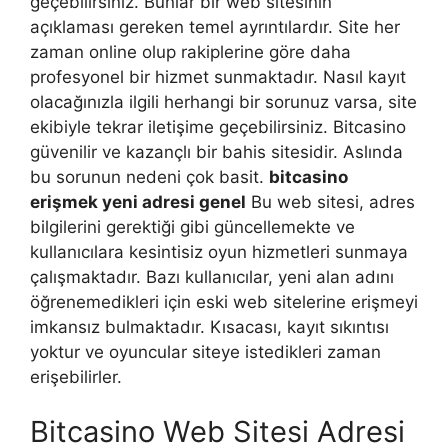
geçebilirsiniz. Bunlar bir web sitesinin
açıklaması gereken temel ayrıntılardır. Site her
zaman online olup rakiplerine göre daha
profesyonel bir hizmet sunmaktadır. Nasıl kayıt
olacağınızla ilgili herhangi bir sorunuz varsa, site
ekibiyle tekrar iletişime geçebilirsiniz. Bitcasino
güvenilir ve kazançlı bir bahis sitesidir. Aslında
bu sorunun nedeni çok basit.
bitcasino
erişmek yeni adresi genel
Bu web sitesi, adres
bilgilerini gerektiği gibi güncellemekte ve
kullanıcılara kesintisiz oyun hizmetleri sunmaya
çalışmaktadır. Bazı kullanıcılar, yeni alan adını
öğrenemedikleri için eski web sitelerine erişmeyi
imkansız bulmaktadır. Kısacası, kayıt sıkıntısı
yoktur ve oyuncular siteye istedikleri zaman
erişebilirler.
Bitcasino Web Sitesi Adresi