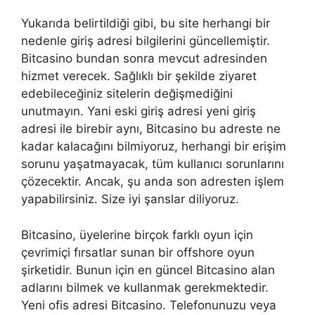
Yukarıda belirtildiği gibi, bu site herhangi bir
nedenle giriş adresi bilgilerini güncellemiştir.
Bitcasino bundan sonra mevcut adresinden
hizmet verecek. Sağlıklı bir şekilde ziyaret
edebileceğiniz sitelerin değişmediğini
unutmayın. Yani eski giriş adresi yeni giriş
adresi ile birebir aynı, Bitcasino bu adreste ne
kadar kalacağını bilmiyoruz, herhangi bir erişim
sorunu yaşatmayacak, tüm kullanıcı sorunlarını
çözecektir. Ancak, şu anda son adresten işlem
yapabilirsiniz. Size iyi şanslar diliyoruz.
Bitcasino, üyelerine birçok farklı oyun için
çevrimiçi fırsatlar sunan bir offshore oyun
şirketidir. Bunun için en güncel Bitcasino alan
adlarını bilmek ve kullanmak gerekmektedir.
Yeni ofis adresi Bitcasino. Telefonunuzu veya