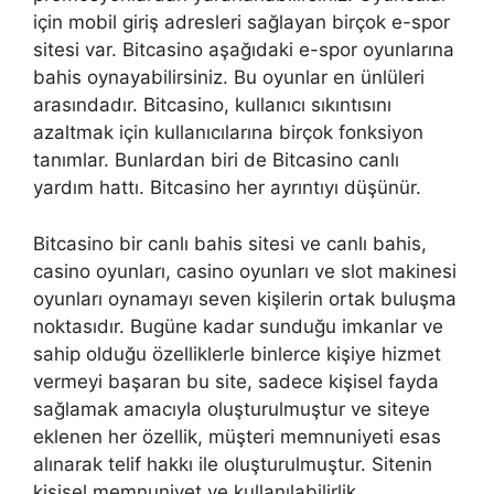
için mobil giriş adresleri sağlayan birçok e-spor
sitesi var. Bitcasino aşağıdaki e-spor oyunlarına
bahis oynayabilirsiniz. Bu oyunlar en ünlüleri
arasındadır. Bitcasino, kullanıcı sıkıntısını
azaltmak için kullanıcılarına birçok fonksiyon
tanımlar. Bunlardan biri de Bitcasino canlı
yardım hattı. Bitcasino her ayrıntıyı düşünür.
Bitcasino bir canlı bahis sitesi ve canlı bahis,
casino oyunları, casino oyunları ve slot makinesi
oyunları oynamayı seven kişilerin ortak buluşma
noktasıdır. Bugüne kadar sunduğu imkanlar ve
sahip olduğu özelliklerle binlerce kişiye hizmet
vermeyi başaran bu site, sadece kişisel fayda
sağlamak amacıyla oluşturulmuştur ve siteye
eklenen her özellik, müşteri memnuniyeti esas
alınarak telif hakkı ile oluşturulmuştur. Sitenin
kişisel memnuniyet ve kullanılabilirlik