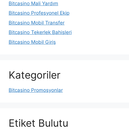
Bitcasino Mali Yardım
Bitcasino Profesyonel Ekip
Bitcasino Mobil Transfer
Bitcasino Tekerlek Bahisleri
Bitcasino Mobil Giriş
Kategoriler
Bitcasino Promosyonlar
Etiket Bulutu