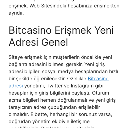
erişmek, Web Sitesindeki hesabınıza erişmekten
ayrıdır.
Bitcasino Erişmek Yeni
Adresi Genel
Siteye erişmek için müşterilerin öncelikle yeni
bağlantı adresini bilmesi gerekir. Yeni giriş
adresi bilgileri sosyal medya hesaplarından hızlı
bir şekilde öğrenilecektir. Özellikle
Bitcasino
adresi
yönetimi, Twitter ve Instagram gibi
hesaplar için giriş bilgilerini paylaştı. Oturum
açma bilgileri hemen doğrulanmalı ve yeni giriş
tarayıcının adres çubuğundan erişilebilir
olmalıdır. Elbette, herhangi bir sorunuz varsa,
doğrudan yönetim ekibiyle iletişime