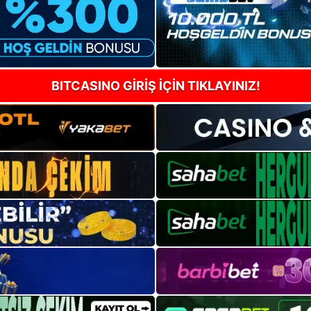
BITCASINO GİRİŞ İÇİN TIKLAYINIZ!