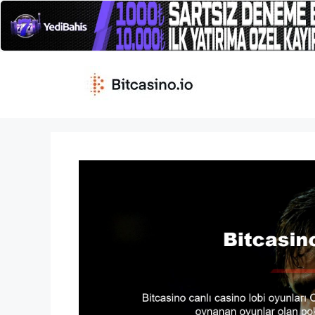
İçeriğe
atla