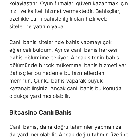
kolaylaştırır. Oyun firmaları güven kazanmak için
hızlı ve kaliteli hizmet vermektedir. Bahisçiler,
özellikle canlı bahisle ilgili olan hızlı web
sitelerine yatırım yapar.
Canlı bahis sitelerinde bahis yapmayı çok
eğlenceli buldum. Ayrıca canlı bahis herkesi
bahis bölümüne çekiyor. Ancak sitenin bahis
bölümünde birçok mükemmel bahis hizmeti var.
Bahisçiler bu nedenle bu hizmetlerden
memnun. Çünkü bahis yaparak büyük
kazanabilirsiniz. Ancak canlı bahis bu konuda
oldukça yardımcı olabilir.
Bitcasino Canlı Bahis
Canlı bahis, daha doğru tahminler yapmanıza
da yardımcı olabilir. Ancak doğru tahmin üzerine