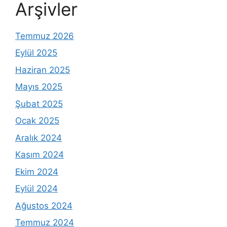
Arşivler
Temmuz 2026
Eylül 2025
Haziran 2025
Mayıs 2025
Şubat 2025
Ocak 2025
Aralık 2024
Kasım 2024
Ekim 2024
Eylül 2024
Ağustos 2024
Temmuz 2024