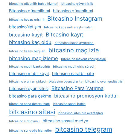
bitcasino güvenilir bahis hizmeti
bitcasino güvenilirlik
Bitcasino güvenilir mi
bitcasino güvenlir mi
Bitcasino Instagram
bitcasino hesap erişimi
bitcasino i̇letişim
bitcasino kapsamlı araştırmalar
Bitcasino kayıt
bitcasino kayit
bitcasino kaç oldu
bitcasino lisans ayrıntıları
bitcasino maç izle
bitcasino lisans bilgileri
bitcasino maç izleme
bitcasino mevcut konuşmaları
bitcasino mobil bankacılığı
bitcasino mobil giriş süreci
bitcasino mobil kayıt
bitcasino nasil bir site
bitcasino oranları şirketi
bitcasino oyuncular tv
bitcasino oyun endüstrisi
Bitcasino Para Yatırma
bitcasino oyun sitesi
bitcasino promosyon kodu
bitcasino para çekme
bitcasino saha destek hattı
bitcasino sanal bahis
bitcasino sitesi
bitcasino sitesinin avantajları
bitcasino sosyal medya
bitcasino slot oyunu
bitcasino telegram
bitcasino sunduğu hizmetler