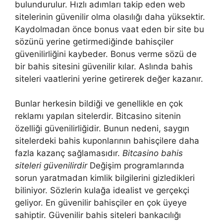
bulundurulur. Hızlı adımları takip eden web
sitelerinin güvenilir olma olasılığı daha yüksektir.
Kaydolmadan önce bonus vaat eden bir site bu
sözünü yerine getirmediğinde bahisçiler
güvenilirliğini kaybeder. Bonus verme sözü de
bir bahis sitesini güvenilir kılar. Aslında bahis
siteleri vaatlerini yerine getirerek değer kazanır.
Bunlar herkesin bildiği ve genellikle en çok
reklamı yapılan sitelerdir. Bitcasino sitenin
özelliği güvenilirliğidir. Bunun nedeni, saygın
sitelerdeki bahis kuponlarının bahisçilere daha
fazla kazanç sağlamasıdır.
Bitcasino bahis
siteleri güvenilirdir
Değişim programlarında
sorun yaratmadan kimlik bilgilerini gizledikleri
biliniyor. Sözlerin kulağa idealist ve gerçekçi
geliyor. En güvenilir bahisçiler en çok üyeye
sahiptir. Güvenilir bahis siteleri bankacılığı