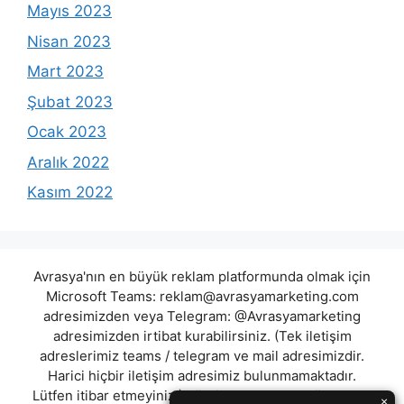
Mayıs 2023
Nisan 2023
Mart 2023
Şubat 2023
Ocak 2023
Aralık 2022
Kasım 2022
Avrasya'nın en büyük reklam platformunda olmak için
Microsoft Teams:
reklam@avrasyamarketing.com
adresimizden veya Telegram: @Avrasyamarketing
adresimizden irtibat kurabilirsiniz. (Tek iletişim
adreslerimiz teams / telegram ve mail adresimizdir.
Harici hiçbir iletişim adresimiz bulunmamaktadır.
Lütfen itibar etmeyiniz.) Türkiye yasalarına göre 7258