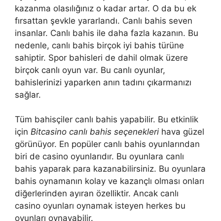
kazanma olasılığınız o kadar artar. O da bu ek
fırsattan şevkle yararlandı. Canlı bahis seven
insanlar. Canlı bahis ile daha fazla kazanın. Bu
nedenle, canlı bahis birçok iyi bahis türüne
sahiptir. Spor bahisleri de dahil olmak üzere
birçok canlı oyun var. Bu canlı oyunlar,
bahislerinizi yaparken anın tadını çıkarmanızı
sağlar.
Tüm bahisçiler canlı bahis yapabilir. Bu etkinlik
için
Bitcasino canlı bahis seçenekleri
hava güzel
görünüyor. En popüler canlı bahis oyunlarından
biri de casino oyunlarıdır. Bu oyunlara canlı
bahis yaparak para kazanabilirsiniz. Bu oyunlara
bahis oynamanın kolay ve kazançlı olması onları
diğerlerinden ayıran özelliktir. Ancak canlı
casino oyunları oynamak isteyen herkes bu
oyunları oynayabilir.