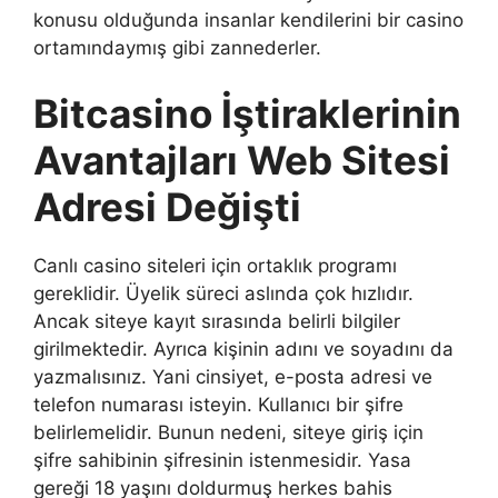
konusu olduğunda insanlar kendilerini bir casino
ortamındaymış gibi zannederler.
Bitcasino İştiraklerinin
Avantajları Web Sitesi
Adresi Değişti
Canlı casino siteleri için ortaklık programı
gereklidir. Üyelik süreci aslında çok hızlıdır.
Ancak siteye kayıt sırasında belirli bilgiler
girilmektedir. Ayrıca kişinin adını ve soyadını da
yazmalısınız. Yani cinsiyet, e-posta adresi ve
telefon numarası isteyin. Kullanıcı bir şifre
belirlemelidir. Bunun nedeni, siteye giriş için
şifre sahibinin şifresinin istenmesidir. Yasa
gereği 18 yaşını doldurmuş herkes bahis