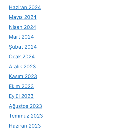
Haziran 2024
Mayıs 2024
Nisan 2024
Mart 2024
Şubat 2024
Ocak 2024
Aralık 2023
Kasım 2023
Ekim 2023
Eylül 2023
Ağustos 2023
Temmuz 2023
Haziran 2023