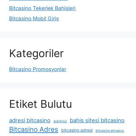
Bitcasino Tekerlek Bahisleri
Bitcasino Mobil Giriş
Kategoriler
Bitcasino Promosyonlar
Etiket Bulutu
adresi bitcasino
bahis sitesi bitcasino
aldığınız
Bitcasino Adres
bitcasino adresi
bitcasino altyapısı