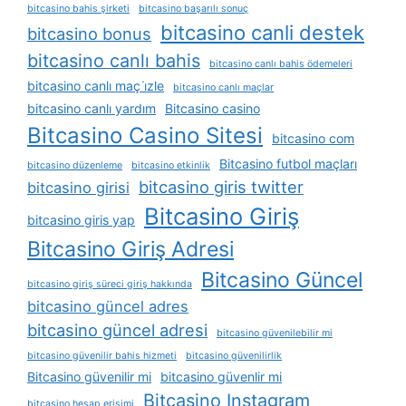
bitcasino bahis şirketi
bitcasino başarılı sonuç
bitcasino canli destek
bitcasino bonus
bitcasino canlı bahis
bitcasino canlı bahis ödemeleri
bitcasino canlı maç i̇zle
bitcasino canlı maçlar
bitcasino canlı yardım
Bitcasino casino
Bitcasino Casino Sitesi
bitcasino com
Bitcasino futbol maçları
bitcasino düzenleme
bitcasino etkinlik
bitcasino giris twitter
bitcasino girisi
Bitcasino Giriş
bitcasino giris yap
Bitcasino Giriş Adresi
Bitcasino Güncel
bitcasino giriş süreci giriş hakkında
bitcasino güncel adres
bitcasino güncel adresi
bitcasino güvenilebilir mi
bitcasino güvenilir bahis hizmeti
bitcasino güvenilirlik
Bitcasino güvenilir mi
bitcasino güvenlir mi
Bitcasino Instagram
bitcasino hesap erişimi