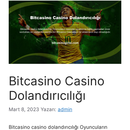
Bitcasino Casino
Dolandırıcılığı
Mart 8, 2023
Yazarı:
admin
Bitcasino casino dolandırıcılığı Oyuncuların