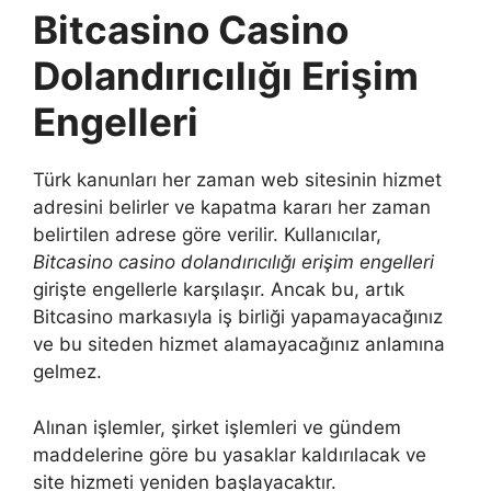
Bitcasino Casino
Dolandırıcılığı Erişim
Engelleri
Türk kanunları her zaman web sitesinin hizmet
adresini belirler ve kapatma kararı her zaman
belirtilen adrese göre verilir. Kullanıcılar,
Bitcasino casino dolandırıcılığı erişim engelleri
girişte engellerle karşılaşır. Ancak bu, artık
Bitcasino markasıyla iş birliği yapamayacağınız
ve bu siteden hizmet alamayacağınız anlamına
gelmez.
Alınan işlemler, şirket işlemleri ve gündem
maddelerine göre bu yasaklar kaldırılacak ve
site hizmeti yeniden başlayacaktır.