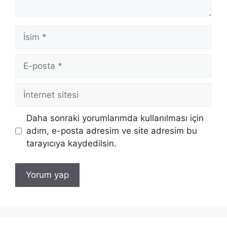
İsim
E-
posta
İnternet
sitesi
Daha sonraki yorumlarımda kullanılması için
adım, e-posta adresim ve site adresim bu
tarayıcıya kaydedilsin.