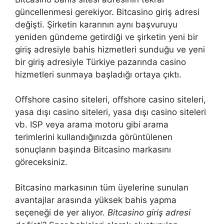
güncellenmesi gerekiyor. Bitcasino giriş adresi
değişti. Şirketin kararının aynı başvuruyu
yeniden gündeme getirdiği ve şirketin yeni bir
giriş adresiyle bahis hizmetleri sunduğu ve yeni
bir giriş adresiyle Türkiye pazarında casino
hizmetleri sunmaya başladığı ortaya çıktı.
Offshore casino siteleri, offshore casino siteleri,
yasa dışı casino siteleri, yasa dışı casino siteleri
vb. ISP veya arama motoru gibi arama
terimlerini kullandığınızda görüntülenen
sonuçların başında Bitcasino markasını
göreceksiniz.
Bitcasino markasının tüm üyelerine sunulan
avantajlar arasında yüksek bahis yapma
seçeneği de yer alıyor.
Bitcasino giriş adresi