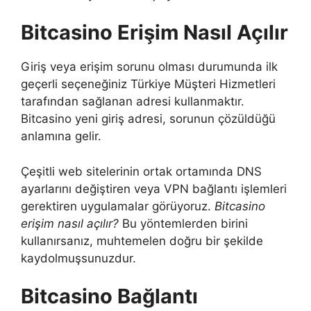
Bitcasino Erişim Nasıl Açılır
Giriş veya erişim sorunu olması durumunda ilk
geçerli seçeneğiniz Türkiye Müşteri Hizmetleri
tarafından sağlanan adresi kullanmaktır.
Bitcasino yeni giriş adresi, sorunun çözüldüğü
anlamına gelir.
Çeşitli web sitelerinin ortak ortamında DNS
ayarlarını değiştiren veya VPN bağlantı işlemleri
gerektiren uygulamalar görüyoruz.
Bitcasino
erişim nasıl açılır?
Bu yöntemlerden birini
kullanırsanız, muhtemelen doğru bir şekilde
kaydolmuşsunuzdur.
Bitcasino Bağlantı