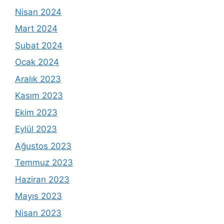
Nisan 2024
Mart 2024
Şubat 2024
Ocak 2024
Aralık 2023
Kasım 2023
Ekim 2023
Eylül 2023
Ağustos 2023
Temmuz 2023
Haziran 2023
Mayıs 2023
Nisan 2023