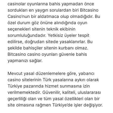
casinolar oyunlarına bahis yapmadan önce
sordukları en yaygın sorulardan biri Bitcasino
Casino’nun bir aldatmaca olup olmadığıdır. Bu
özel durum göz önüne alındığında oyun
seçenekleri sitenin teknik ekibinin
sorumluluğundadır. Yetkisiz üyeler tespit
edilirse, doğrudan sitede yasaklanırlar. Bu
şekilde bahisçiler sitenin kurbanı olmaz.
Bitcasino casino oyunları güvenle bahis
yapmanızı sağlar.
Mevcut yasal düzenlemelere göre, yabancı
casino sitelerinin Türk yasalarına aykırı olarak
Türkiye pazarında hizmet sunmasına izin
verilmemektedir. Güvenilir, kaliteli, uluslararası
geçerliliği olan ve tüm yasal özellikleri olan bir
site olmasına rağmen Türkiye’de işler değişiyor.