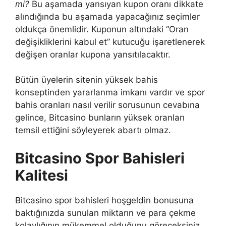
mi?
Bu aşamada yansıyan kupon oranı dikkate
alındığında bu aşamada yapacağınız seçimler
oldukça önemlidir. Kuponun altındaki “Oran
değişikliklerini kabul et” kutucuğu işaretlenerek
değişen oranlar kupona yansıtılacaktır.
Bütün üyelerin sitenin yüksek bahis
konseptinden yararlanma imkanı vardır ve spor
bahis oranları nasıl verilir sorusunun cevabına
gelince, Bitcasino bunların yüksek oranları
temsil ettiğini söyleyerek abartı olmaz.
Bitcasino Spor Bahisleri
Kalitesi
Bitcasino spor bahisleri hoşgeldin bonusuna
baktığınızda sunulan miktarın ve para çekme
kolaylığının mükemmel olduğunu göreceksiniz.