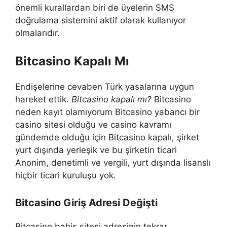
önemli kurallardan biri de üyelerin SMS
doğrulama sistemini aktif olarak kullanıyor
olmalarıdır.
Bitcasino Kapalı Mı
Endişelerine cevaben Türk yasalarına uygun
hareket ettik.
Bitcasino kapalı mı?
Bitcasino
neden kayıt olamıyorum Bitcasino yabancı bir
casino sitesi olduğu ve casino kavramı
gündemde olduğu için Bitcasino kapalı, şirket
yurt dışında yerleşik ve bu şirketin ticari
Anonim, denetimli ve vergili, yurt dışında lisanslı
hiçbir ticari kuruluşu yok.
Bitcasino Giriş Adresi Değişti
Bitcasino bahis sitesi adresinin tekrar