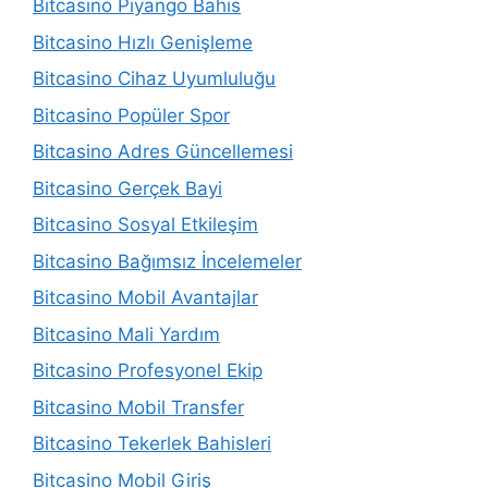
Bitcasino Piyango Bahis
Bitcasino Hızlı Genişleme
Bitcasino Cihaz Uyumluluğu
Bitcasino Popüler Spor
Bitcasino Adres Güncellemesi
Bitcasino Gerçek Bayi
Bitcasino Sosyal Etkileşim
Bitcasino Bağımsız İncelemeler
Bitcasino Mobil Avantajlar
Bitcasino Mali Yardım
Bitcasino Profesyonel Ekip
Bitcasino Mobil Transfer
Bitcasino Tekerlek Bahisleri
Bitcasino Mobil Giriş