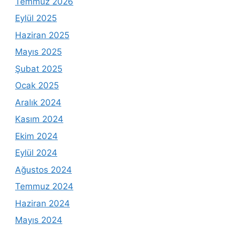
Temmuz 2026
Eylül 2025
Haziran 2025
Mayıs 2025
Şubat 2025
Ocak 2025
Aralık 2024
Kasım 2024
Ekim 2024
Eylül 2024
Ağustos 2024
Temmuz 2024
Haziran 2024
Mayıs 2024