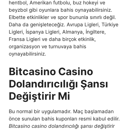
hentbol, ​​Amerikan futbolu, buz hokeyi ve
beyzbol gibi oyunlara bahis oynayabilirsiniz.
Elbette etkinlikler ve spor bununla sınırlı değil.
Daha da genişleteceğiz. Avrupa Ligleri, Türkiye
Ligleri, İspanya Ligleri, Almanya, İngiltere,
Fransa Ligleri ve daha birçok etkinlik,
organizasyon ve turnuvaya bahis
oynayabilirsiniz.
Bitcasino Casino
Dolandırıcılığı Şansı
Değiştirir Mi
Bu normal bir uygulamadır. Maç başlamadan
önce sunulan bahis kuponları resmi kabul edilir.
Bitcasino casino dolandırıcılığı şansı değiştirir