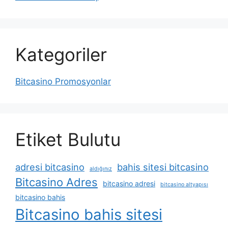
Kategoriler
Bitcasino Promosyonlar
Etiket Bulutu
adresi bitcasino
bahis sitesi bitcasino
aldığınız
Bitcasino Adres
bitcasino adresi
bitcasino altyapısı
bitcasino bahis
Bitcasino bahis sitesi