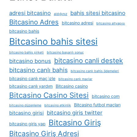
adresi bitcasino
bahis sitesi bitcasino
aldığınız
Bitcasino Adres
bitcasino adresi
bitcasino altyapısı
bitcasino bahis
Bitcasino bahis sitesi
bitcasino bahis şirketi
bitcasino başarılı sonuç
bitcasino canli destek
bitcasino bonus
bitcasino canlı bahis
bitcasino canlı bahis ödemeleri
bitcasino canlı maç i̇zle
bitcasino canlı maçlar
bitcasino canlı yardım
Bitcasino casino
Bitcasino Casino Sitesi
bitcasino com
Bitcasino futbol maçları
bitcasino düzenleme
bitcasino etkinlik
bitcasino giris twitter
bitcasino girisi
Bitcasino Giriş
bitcasino giris yap
Bitcasino Giriş Adresi