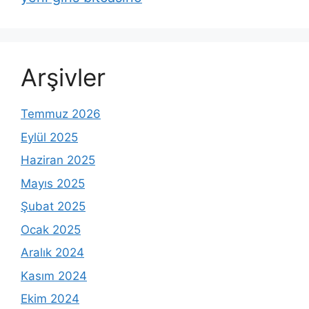
Arşivler
Temmuz 2026
Eylül 2025
Haziran 2025
Mayıs 2025
Şubat 2025
Ocak 2025
Aralık 2024
Kasım 2024
Ekim 2024