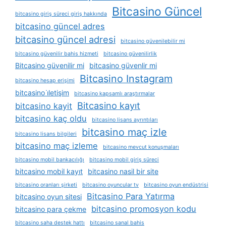
Bitcasino Güncel
bitcasino giriş süreci giriş hakkında
bitcasino güncel adres
bitcasino güncel adresi
bitcasino güvenilebilir mi
bitcasino güvenilir bahis hizmeti
bitcasino güvenilirlik
Bitcasino güvenilir mi
bitcasino güvenlir mi
Bitcasino Instagram
bitcasino hesap erişimi
bitcasino i̇letişim
bitcasino kapsamlı araştırmalar
Bitcasino kayıt
bitcasino kayit
bitcasino kaç oldu
bitcasino lisans ayrıntıları
bitcasino maç izle
bitcasino lisans bilgileri
bitcasino maç izleme
bitcasino mevcut konuşmaları
bitcasino mobil bankacılığı
bitcasino mobil giriş süreci
bitcasino mobil kayıt
bitcasino nasil bir site
bitcasino oranları şirketi
bitcasino oyuncular tv
bitcasino oyun endüstrisi
Bitcasino Para Yatırma
bitcasino oyun sitesi
bitcasino promosyon kodu
bitcasino para çekme
bitcasino saha destek hattı
bitcasino sanal bahis