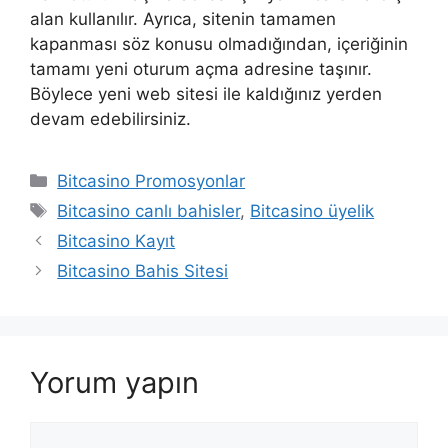
alan kullanılır. Ayrıca, sitenin tamamen
kapanması söz konusu olmadığından, içeriğinin
tamamı yeni oturum açma adresine taşınır.
Böylece yeni web sitesi ile kaldığınız yerden
devam edebilirsiniz.
Kategoriler
Bitcasino Promosyonlar
Etiketler
Bitcasino canlı bahisler
,
Bitcasino üyelik
Bitcasino Kayıt
Bitcasino Bahis Sitesi
Yorum yapın
Yorum