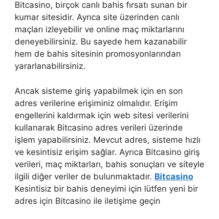
Bitcasino, birçok canlı bahis fırsatı sunan bir
kumar sitesidir. Ayrıca site üzerinden canlı
maçları izleyebilir ve online maç miktarlarını
deneyebilirsiniz. Bu sayede hem kazanabilir
hem de bahis sitesinin promosyonlarından
yararlanabilirsiniz.
Ancak sisteme giriş yapabilmek için en son
adres verilerine erişiminiz olmalıdır. Erişim
engellerini kaldırmak için web sitesi verilerini
kullanarak Bitcasino adres verileri üzerinde
işlem yapabilirsiniz. Mevcut adres, sisteme hızlı
ve kesintisiz erişim sağlar. Ayrıca Bitcasino giriş
verileri, maç miktarları, bahis sonuçları ve siteyle
ilgili diğer veriler de bulunmaktadır.
Bitcasino
Kesintisiz bir bahis deneyimi için lütfen yeni bir
adres için Bitcasino ile iletişime geçin