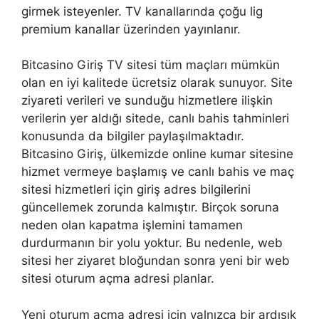
girmek isteyenler. TV kanallarında çoğu lig
premium kanallar üzerinden yayınlanır.
Bitcasino Giriş TV sitesi tüm maçları mümkün
olan en iyi kalitede ücretsiz olarak sunuyor. Site
ziyareti verileri ve sunduğu hizmetlere ilişkin
verilerin yer aldığı sitede, canlı bahis tahminleri
konusunda da bilgiler paylaşılmaktadır.
Bitcasino Giriş, ülkemizde online kumar sitesine
hizmet vermeye başlamış ve canlı bahis ve maç
sitesi hizmetleri için giriş adres bilgilerini
güncellemek zorunda kalmıştır. Birçok soruna
neden olan kapatma işlemini tamamen
durdurmanın bir yolu yoktur. Bu nedenle, web
sitesi her ziyaret bloğundan sonra yeni bir web
sitesi oturum açma adresi planlar.
Yeni oturum açma adresi için yalnızca bir ardışık