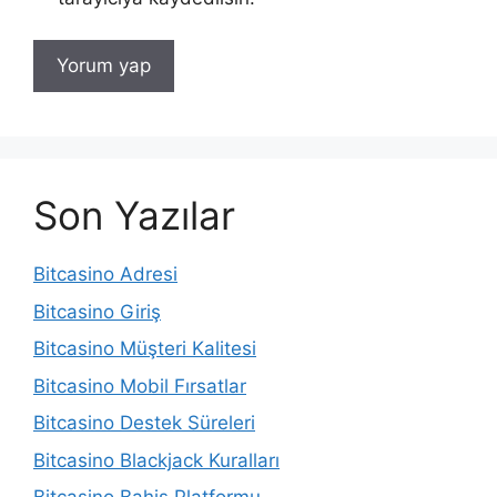
Son Yazılar
Bitcasino Adresi
Bitcasino Giriş
Bitcasino Müşteri Kalitesi
Bitcasino Mobil Fırsatlar
Bitcasino Destek Süreleri
Bitcasino Blackjack Kuralları