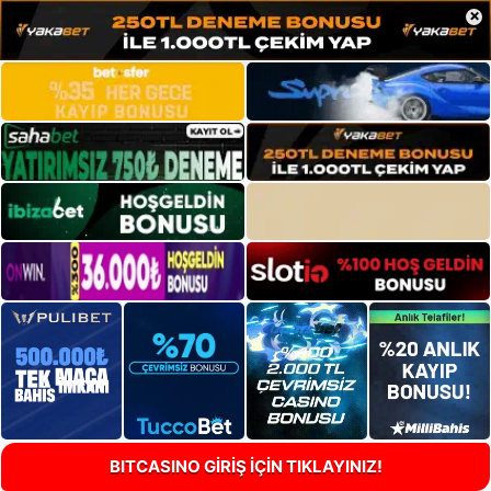
×
BITCASINO GİRİŞ İÇİN TIKLAYINIZ!