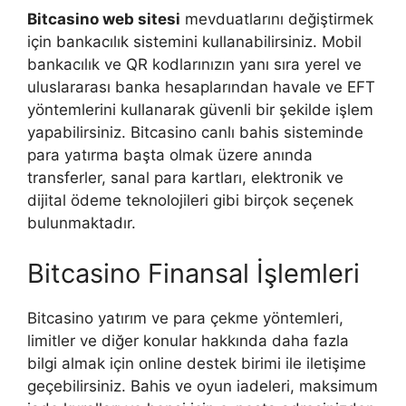
Bitcasino web sitesi
mevduatlarını değiştirmek
için bankacılık sistemini kullanabilirsiniz. Mobil
bankacılık ve QR kodlarınızın yanı sıra yerel ve
uluslararası banka hesaplarından havale ve EFT
yöntemlerini kullanarak güvenli bir şekilde işlem
yapabilirsiniz. Bitcasino canlı bahis sisteminde
para yatırma başta olmak üzere anında
transferler, sanal para kartları, elektronik ve
dijital ödeme teknolojileri gibi birçok seçenek
bulunmaktadır.
Bitcasino Finansal İşlemleri
Bitcasino yatırım ve para çekme yöntemleri,
limitler ve diğer konular hakkında daha fazla
bilgi almak için online destek birimi ile iletişime
geçebilirsiniz. Bahis ve oyun iadeleri, maksimum