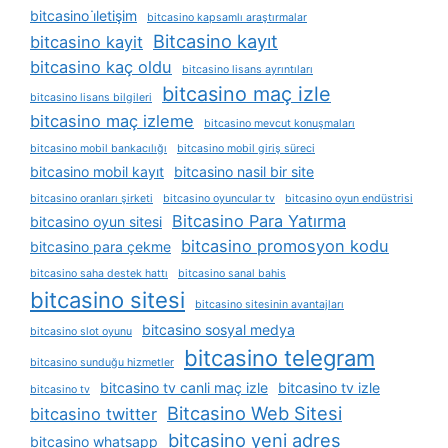
bitcasino i̇letişim
bitcasino kapsamlı araştırmalar
Bitcasino kayıt
bitcasino kayit
bitcasino kaç oldu
bitcasino lisans ayrıntıları
bitcasino maç izle
bitcasino lisans bilgileri
bitcasino maç izleme
bitcasino mevcut konuşmaları
bitcasino mobil bankacılığı
bitcasino mobil giriş süreci
bitcasino mobil kayıt
bitcasino nasil bir site
bitcasino oranları şirketi
bitcasino oyuncular tv
bitcasino oyun endüstrisi
Bitcasino Para Yatırma
bitcasino oyun sitesi
bitcasino promosyon kodu
bitcasino para çekme
bitcasino saha destek hattı
bitcasino sanal bahis
bitcasino sitesi
bitcasino sitesinin avantajları
bitcasino sosyal medya
bitcasino slot oyunu
bitcasino telegram
bitcasino sunduğu hizmetler
bitcasino tv canli maç izle
bitcasino tv izle
bitcasino tv
Bitcasino Web Sitesi
bitcasino twitter
bitcasino yeni adres
bitcasino whatsapp