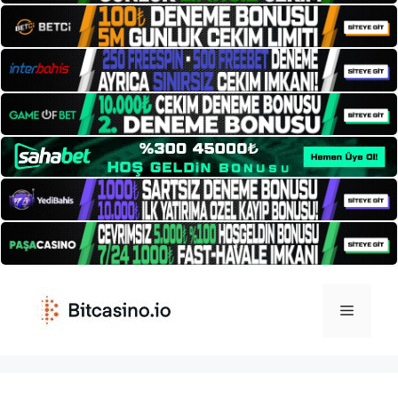
İçeriğe
atla
Menü