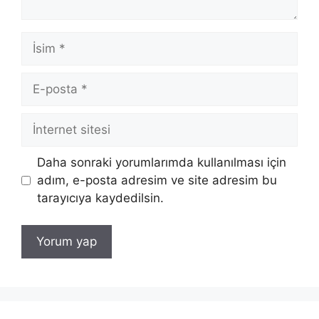
İsim
E-
posta
İnternet
sitesi
Daha sonraki yorumlarımda kullanılması için
adım, e-posta adresim ve site adresim bu
tarayıcıya kaydedilsin.