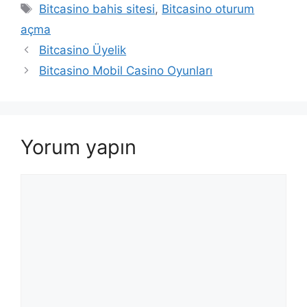
Etiketler
Bitcasino bahis sitesi
,
Bitcasino oturum
açma
Bitcasino Üyelik
Bitcasino Mobil Casino Oyunları
Yorum yapın
Yorum