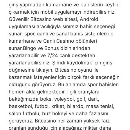
giriş yapmadan kumarhane ve bahislerin keyfini
çıkarmak için mobil uygulamayı indirebilirsiniz.
Güvenilir Bitcasino web sitesi, Android
uygulaması aracılığıyla sınırsız bahis seçeneği
sunar, spor, canlı ve sanal bahis sistemleri ile
kumarhane ve Canlı Cashno bölümleri
sunar.Bingo ve Bonus dizinlerinden
yararlanabilir ve 7/24 canlı destekten
yararlanabilirsiniz. Şimdi kaydolmak için giriş
düğmesine tıklayın. Bitcasino oyunu ile
kazanmak isteyenler için birçok farklı seçeneğin
olduğunu görüyoruz. Bu anlamda spor bahisleri
hemen akla gelmektedir. İlgili branşlara
baktığımızda boks, voleybol, golf, dart,
basketbol, ​​futbol, ​​kriket, bilardo, masa tenisi,
salon futbolu, buz hokeyi ve daha fazlasını
görüyoruz. Bitcasino her zaman yüksek faiz
oranları sunduğu için alacağınız miktar daha