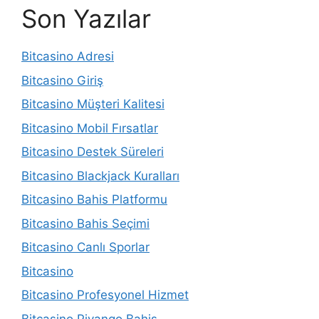
Son Yazılar
Bitcasino Adresi
Bitcasino Giriş
Bitcasino Müşteri Kalitesi
Bitcasino Mobil Fırsatlar
Bitcasino Destek Süreleri
Bitcasino Blackjack Kuralları
Bitcasino Bahis Platformu
Bitcasino Bahis Seçimi
Bitcasino Canlı Sporlar
Bitcasino
Bitcasino Profesyonel Hizmet
Bitcasino Piyango Bahis