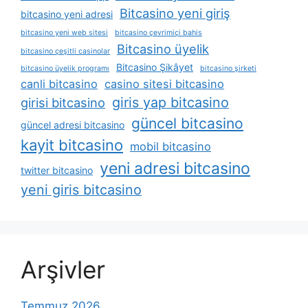
Bitcasino yeni giriş
bitcasino yeni adresi
bitcasino yeni web sitesi
bitcasino çevrimiçi bahis
Bitcasino üyelik
bitcasino çeşitli casinolar
Bitcasino Şikâyet
bitcasino üyelik programı
bitcasino şirketi
canli bitcasino
casino sitesi bitcasino
giris yap bitcasino
girisi bitcasino
güncel bitcasino
güncel adresi bitcasino
kayit bitcasino
mobil bitcasino
yeni adresi bitcasino
twitter bitcasino
yeni giris bitcasino
Arşivler
Temmuz 2026