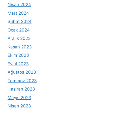
Nisan 2024
Mart 2024
Şubat 2024
Ocak 2024
Aralık 2023
Kasım 2023
Ekim 2023
Eylül 2023
Ağustos 2023
Temmuz 2023
Haziran 2023
Mayıs 2023
Nisan 2023