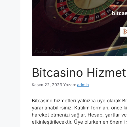
Bitcasino Hizmetl
Kasım 22, 2023
Yazarı:
admin
Bitcasino hizmetleri yalnızca üye olarak 
yararlanabilirsiniz. Katılım formları, önce k
hareket etmenizi sağlar. Hesap, şartlar ve k
etkinleştirilecektir. Üye olurken en önemli