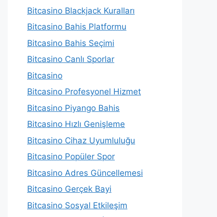
Bitcasino Blackjack Kuralları
Bitcasino Bahis Platformu
Bitcasino Bahis Seçimi
Bitcasino Canlı Sporlar
Bitcasino
Bitcasino Profesyonel Hizmet
Bitcasino Piyango Bahis
Bitcasino Hızlı Genişleme
Bitcasino Cihaz Uyumluluğu
Bitcasino Popüler Spor
Bitcasino Adres Güncellemesi
Bitcasino Gerçek Bayi
Bitcasino Sosyal Etkileşim