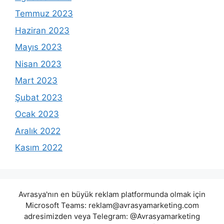
Temmuz 2023
Haziran 2023
Mayıs 2023
Nisan 2023
Mart 2023
Şubat 2023
Ocak 2023
Aralık 2022
Kasım 2022
Avrasya'nın en büyük reklam platformunda olmak için
Microsoft Teams:
reklam@avrasyamarketing.com
adresimizden veya Telegram: @Avrasyamarketing