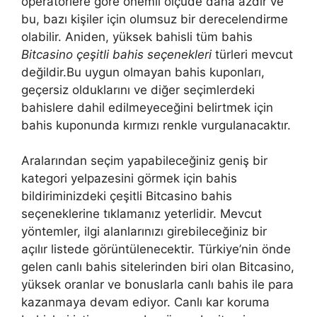
operatörlere göre önemli ölçüde daha azdır ve
bu, bazı kişiler için olumsuz bir derecelendirme
olabilir. Aniden, yüksek bahisli tüm bahis
Bitcasino çeşitli bahis seçenekleri
türleri mevcut
değildir.Bu uygun olmayan bahis kuponları,
geçersiz olduklarını ve diğer seçimlerdeki
bahislere dahil edilmeyeceğini belirtmek için
bahis kuponunda kırmızı renkle vurgulanacaktır.
Aralarından seçim yapabileceğiniz geniş bir
kategori yelpazesini görmek için bahis
bildiriminizdeki çeşitli Bitcasino bahis
seçeneklerine tıklamanız yeterlidir. Mevcut
yöntemler, ilgi alanlarınızı girebileceğiniz bir
açılır listede görüntülenecektir. Türkiye’nin önde
gelen canlı bahis sitelerinden biri olan Bitcasino,
yüksek oranlar ve bonuslarla canlı bahis ile para
kazanmaya devam ediyor. Canlı kar koruma