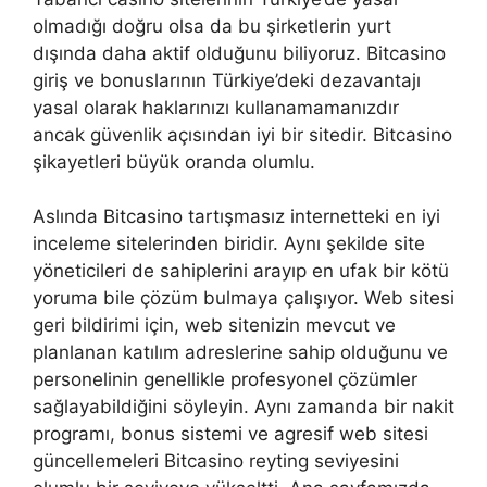
olmadığı doğru olsa da bu şirketlerin yurt
dışında daha aktif olduğunu biliyoruz. Bitcasino
giriş ve bonuslarının Türkiye’deki dezavantajı
yasal olarak haklarınızı kullanamamanızdır
ancak güvenlik açısından iyi bir sitedir. Bitcasino
şikayetleri büyük oranda olumlu.
Aslında Bitcasino tartışmasız internetteki en iyi
inceleme sitelerinden biridir. Aynı şekilde site
yöneticileri de sahiplerini arayıp en ufak bir kötü
yoruma bile çözüm bulmaya çalışıyor. Web sitesi
geri bildirimi için, web sitenizin mevcut ve
planlanan katılım adreslerine sahip olduğunu ve
personelinin genellikle profesyonel çözümler
sağlayabildiğini söyleyin. Aynı zamanda bir nakit
programı, bonus sistemi ve agresif web sitesi
güncellemeleri Bitcasino reyting seviyesini