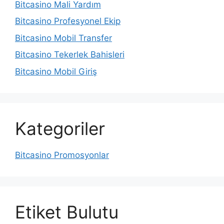
Bitcasino Mali Yardım
Bitcasino Profesyonel Ekip
Bitcasino Mobil Transfer
Bitcasino Tekerlek Bahisleri
Bitcasino Mobil Giriş
Kategoriler
Bitcasino Promosyonlar
Etiket Bulutu