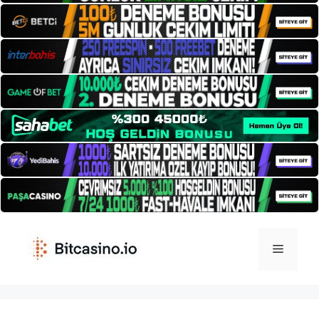
İçeriğe
atla
Menü