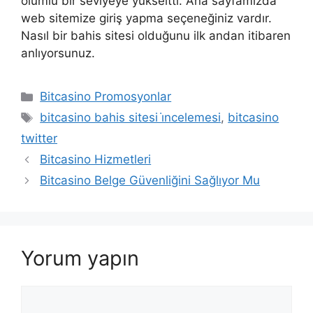
olumlu bir seviyeye yükseltti. Ana sayfamızda
web sitemize giriş yapma seçeneğiniz vardır.
Nasıl bir bahis sitesi olduğunu ilk andan itibaren
anlıyorsunuz.
Kategoriler
Bitcasino Promosyonlar
Etiketler
bitcasino bahis sitesi i̇ncelemesi
,
bitcasino
twitter
Bitcasino Hizmetleri
Bitcasino Belge Güvenliğini Sağlıyor Mu
Yorum yapın
Yorum