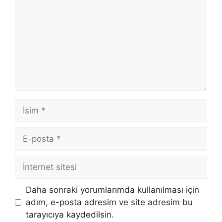
İsim
E-
posta
İnternet
sitesi
Daha sonraki yorumlarımda kullanılması için
adım, e-posta adresim ve site adresim bu
tarayıcıya kaydedilsin.