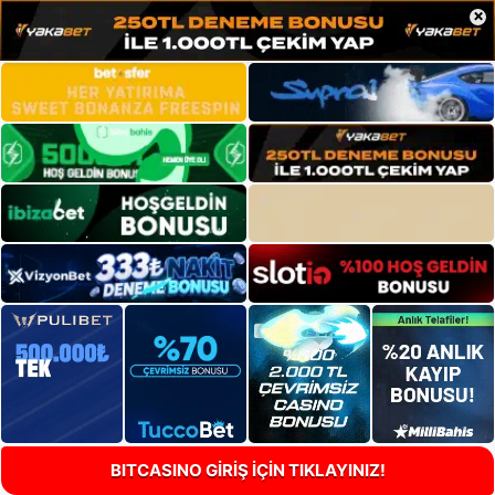
×
BITCASINO GİRİŞ İÇİN TIKLAYINIZ!