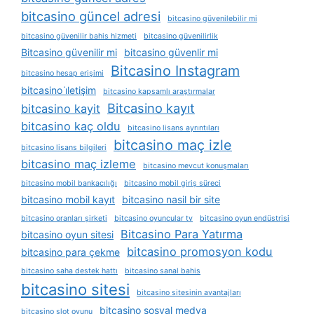
bitcasino güncel adresi
bitcasino güvenilebilir mi
bitcasino güvenilir bahis hizmeti
bitcasino güvenilirlik
Bitcasino güvenilir mi
bitcasino güvenlir mi
Bitcasino Instagram
bitcasino hesap erişimi
bitcasino i̇letişim
bitcasino kapsamlı araştırmalar
Bitcasino kayıt
bitcasino kayit
bitcasino kaç oldu
bitcasino lisans ayrıntıları
bitcasino maç izle
bitcasino lisans bilgileri
bitcasino maç izleme
bitcasino mevcut konuşmaları
bitcasino mobil bankacılığı
bitcasino mobil giriş süreci
bitcasino mobil kayıt
bitcasino nasil bir site
bitcasino oranları şirketi
bitcasino oyuncular tv
bitcasino oyun endüstrisi
Bitcasino Para Yatırma
bitcasino oyun sitesi
bitcasino promosyon kodu
bitcasino para çekme
bitcasino saha destek hattı
bitcasino sanal bahis
bitcasino sitesi
bitcasino sitesinin avantajları
bitcasino sosyal medya
bitcasino slot oyunu