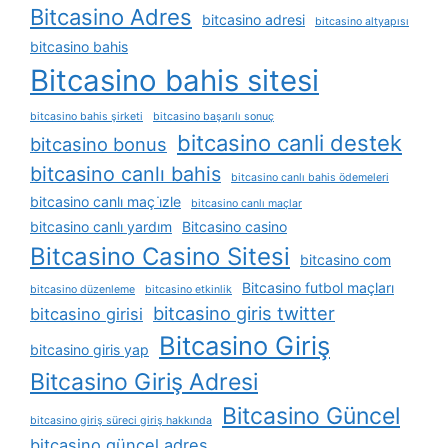
Bitcasino Adres
bitcasino adresi
bitcasino altyapısı
bitcasino bahis
Bitcasino bahis sitesi
bitcasino bahis şirketi
bitcasino başarılı sonuç
bitcasino canli destek
bitcasino bonus
bitcasino canlı bahis
bitcasino canlı bahis ödemeleri
bitcasino canlı maç i̇zle
bitcasino canlı maçlar
bitcasino canlı yardım
Bitcasino casino
Bitcasino Casino Sitesi
bitcasino com
Bitcasino futbol maçları
bitcasino düzenleme
bitcasino etkinlik
bitcasino giris twitter
bitcasino girisi
Bitcasino Giriş
bitcasino giris yap
Bitcasino Giriş Adresi
Bitcasino Güncel
bitcasino giriş süreci giriş hakkında
bitcasino güncel adres