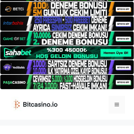
İçeriğe
atla
Menü