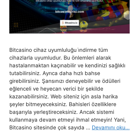
Bitcasino cihaz uyumluluğu i̇ndirme tüm
cihazlarla uyumludur. Bu önlemleri alarak
hastalanmaktan kaçınabilir ve kendinizi sağlıklı
tutabilirsiniz. Ayrıca daha hızlı bahse
girebilirsiniz. Şansınızı deneyebilir ve ödülleri
eğlenceli ve heyecan verici bir şekilde
kazanabilirsiniz. Web siteniz için asla harika
şeyler bitmeyeceksiniz. Bahisleri özelliklere
başarıyla yerleştireceksiniz. Ancak sistemi
kullanmaya devam etmeyi ihmal etmeyin! Yani,
Bitcasino sitesinde çok sayıda …
Devamını oku…