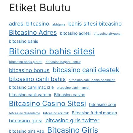
Etiket Bulutu
adresi bitcasino
bahis sitesi bitcasino
aldığınız
Bitcasino Adres
bitcasino adresi
bitcasino altyapısı
bitcasino bahis
Bitcasino bahis sitesi
bitcasino bahis şirketi
bitcasino başarılı sonuç
bitcasino canli destek
bitcasino bonus
bitcasino canlı bahis
bitcasino canlı bahis ödemeleri
bitcasino canlı maç i̇zle
bitcasino canlı maçlar
bitcasino canlı yardım
Bitcasino casino
Bitcasino Casino Sitesi
bitcasino com
Bitcasino futbol maçları
bitcasino düzenleme
bitcasino etkinlik
bitcasino giris twitter
bitcasino girisi
Bitcasino Giriş
bitcasino giris yap