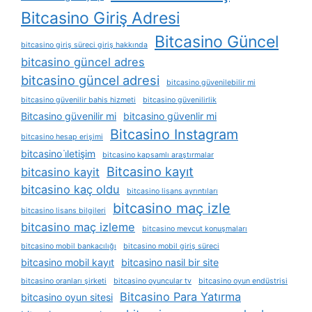
Bitcasino Giriş Adresi
Bitcasino Güncel
bitcasino giriş süreci giriş hakkında
bitcasino güncel adres
bitcasino güncel adresi
bitcasino güvenilebilir mi
bitcasino güvenilir bahis hizmeti
bitcasino güvenilirlik
Bitcasino güvenilir mi
bitcasino güvenlir mi
Bitcasino Instagram
bitcasino hesap erişimi
bitcasino i̇letişim
bitcasino kapsamlı araştırmalar
Bitcasino kayıt
bitcasino kayit
bitcasino kaç oldu
bitcasino lisans ayrıntıları
bitcasino maç izle
bitcasino lisans bilgileri
bitcasino maç izleme
bitcasino mevcut konuşmaları
bitcasino mobil bankacılığı
bitcasino mobil giriş süreci
bitcasino mobil kayıt
bitcasino nasil bir site
bitcasino oranları şirketi
bitcasino oyuncular tv
bitcasino oyun endüstrisi
Bitcasino Para Yatırma
bitcasino oyun sitesi