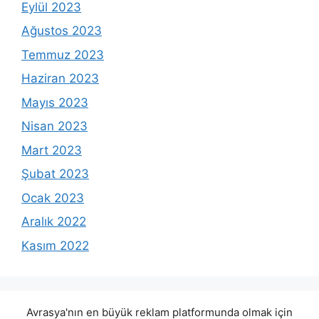
Eylül 2023
Ağustos 2023
Temmuz 2023
Haziran 2023
Mayıs 2023
Nisan 2023
Mart 2023
Şubat 2023
Ocak 2023
Aralık 2022
Kasım 2022
Avrasya'nın en büyük reklam platformunda olmak için