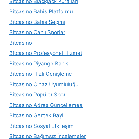
Bitcasino Blackjack Kuralları
Bitcasino Bahis Platformu
Bitcasino Bahis Seçimi
Bitcasino Canlı Sporlar
Bitcasino
Bitcasino Profesyonel Hizmet
Bitcasino Piyango Bahis
Bitcasino Hızlı Genişleme
Bitcasino Cihaz Uyumluluğu
Bitcasino Popüler Spor
Bitcasino Adres Güncellemesi
Bitcasino Gerçek Bayi
Bitcasino Sosyal Etkileşim
Bitcasino Bağımsız İncelemeler