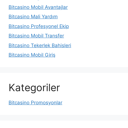
Bitcasino Mobil Avantajlar
Bitcasino Mali Yardım
Bitcasino Profesyonel Ekip
Bitcasino Mobil Transfer
Bitcasino Tekerlek Bahisleri
Bitcasino Mobil Giriş
Kategoriler
Bitcasino Promosyonlar