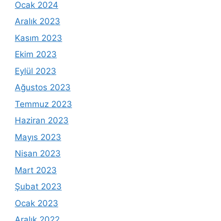
Ocak 2024
Aralık 2023
Kasım 2023
Ekim 2023
Eylül 2023
Ağustos 2023
Temmuz 2023
Haziran 2023
Mayıs 2023
Nisan 2023
Mart 2023
Şubat 2023
Ocak 2023
Aralık 2022