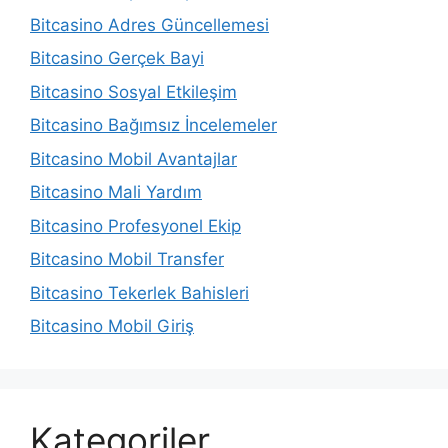
Bitcasino Adres Güncellemesi
Bitcasino Gerçek Bayi
Bitcasino Sosyal Etkileşim
Bitcasino Bağımsız İncelemeler
Bitcasino Mobil Avantajlar
Bitcasino Mali Yardım
Bitcasino Profesyonel Ekip
Bitcasino Mobil Transfer
Bitcasino Tekerlek Bahisleri
Bitcasino Mobil Giriş
Kategoriler