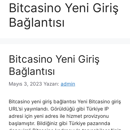
Bitcasino Yeni Giriş
Bağlantısı
Bitcasino Yeni Giriş
Bağlantısı
Mayıs 3, 2023
Yazarı:
admin
Bitcasino yeni giriş bağlantısı Yeni Bitcasino giriş
URL’si yayınlandı. Görüldüğü gibi Türkiye IP
adresi için yeni adres ile hizmet provizyonu
başlamıştır. Bildiğiniz gibi Türkiye pazarında