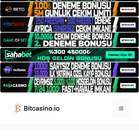
İçeriğe
atla
Menü