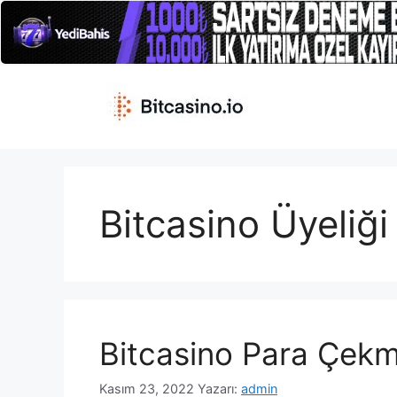
İçeriğe
atla
Bitcasino Üyeliğ
Bitcasino Para Çek
Kasım 23, 2022
Yazarı:
admin