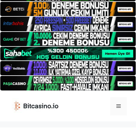
İçeriğe
atla
Menü