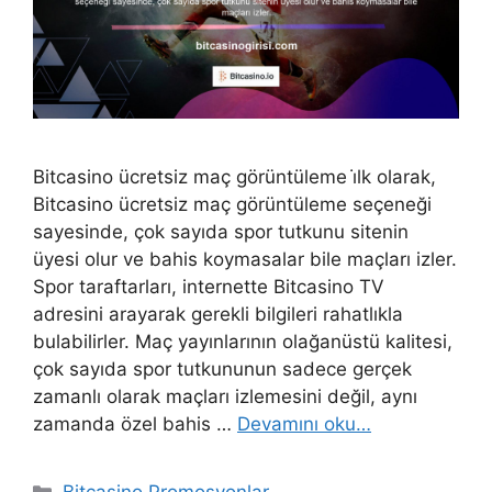
Bitcasino ücretsiz maç görüntüleme i̇lk olarak,
Bitcasino ücretsiz maç görüntüleme seçeneği
sayesinde, çok sayıda spor tutkunu sitenin
üyesi olur ve bahis koymasalar bile maçları izler.
Spor taraftarları, internette Bitcasino TV
adresini arayarak gerekli bilgileri rahatlıkla
bulabilirler. Maç yayınlarının olağanüstü kalitesi,
çok sayıda spor tutkununun sadece gerçek
zamanlı olarak maçları izlemesini değil, aynı
zamanda özel bahis …
Devamını oku…
Kategoriler