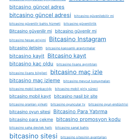
bitcasino güncel adres
bitcasino güncel adresi
bitcasino güvenilebilir mi
bitcasino güvenilir bahis hizmeti
bitcasino güvenilirlik
Bitcasino güvenilir mi
bitcasino güvenlir mi
Bitcasino Instagram
bitcasino hesap erişimi
bitcasino i̇letişim
bitcasino kapsamlı araştırmalar
Bitcasino kayıt
bitcasino kayit
bitcasino kaç oldu
bitcasino lisans ayrıntıları
bitcasino maç izle
bitcasino lisans bilgileri
bitcasino maç izleme
bitcasino mevcut konuşmaları
bitcasino mobil bankacılığı
bitcasino mobil giriş süreci
bitcasino mobil kayıt
bitcasino nasil bir site
bitcasino oranları şirketi
bitcasino oyuncular tv
bitcasino oyun endüstrisi
Bitcasino Para Yatırma
bitcasino oyun sitesi
bitcasino promosyon kodu
bitcasino para çekme
bitcasino saha destek hattı
bitcasino sanal bahis
bitcasino sitesi
bitcasino sitesinin avantajları