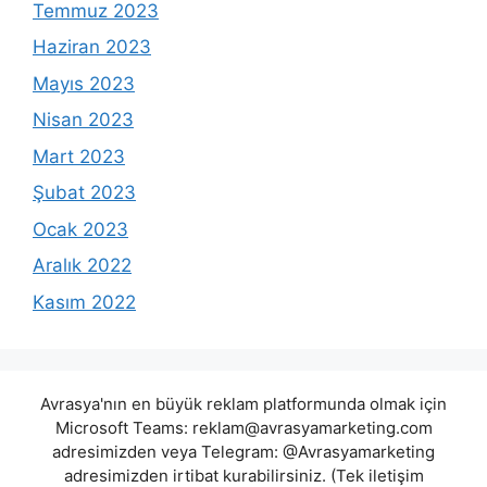
Temmuz 2023
Haziran 2023
Mayıs 2023
Nisan 2023
Mart 2023
Şubat 2023
Ocak 2023
Aralık 2022
Kasım 2022
Avrasya'nın en büyük reklam platformunda olmak için
Microsoft Teams:
reklam@avrasyamarketing.com
adresimizden veya Telegram: @Avrasyamarketing
adresimizden irtibat kurabilirsiniz. (Tek iletişim