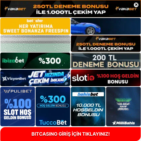
×
BITCASINO GİRİŞ İÇİN TIKLAYINIZ!