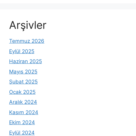
Arşivler
Temmuz 2026
Eylül 2025
Haziran 2025
Mayıs 2025
Şubat 2025
Ocak 2025
Aralık 2024
Kasım 2024
Ekim 2024
Eylül 2024