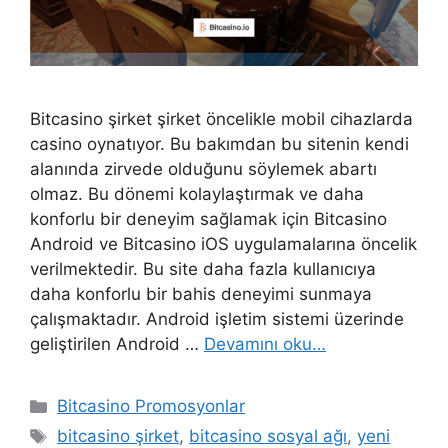
Bitcasino şirket şirket öncelikle mobil cihazlarda
casino oynatıyor. Bu bakımdan bu sitenin kendi
alanında zirvede olduğunu söylemek abartı
olmaz. Bu dönemi kolaylaştırmak ve daha
konforlu bir deneyim sağlamak için Bitcasino
Android ve Bitcasino iOS uygulamalarına öncelik
verilmektedir. Bu site daha fazla kullanıcıya
daha konforlu bir bahis deneyimi sunmaya
çalışmaktadır. Android işletim sistemi üzerinde
geliştirilen Android …
Devamını oku…
Kategoriler
Bitcasino Promosyonlar
Etiketler
bitcasino şirket
,
bitcasino sosyal ağı
,
yeni