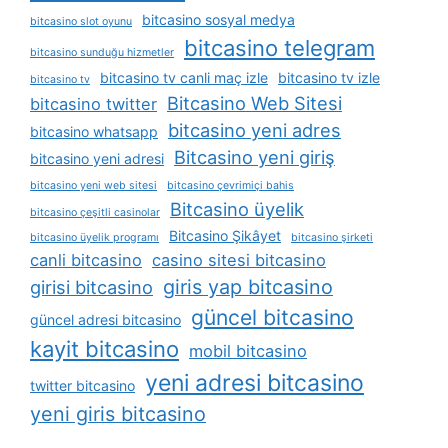
bitcasino sosyal medya
bitcasino slot oyunu
bitcasino telegram
bitcasino sunduğu hizmetler
bitcasino tv canli maç izle
bitcasino tv izle
bitcasino tv
Bitcasino Web Sitesi
bitcasino twitter
bitcasino yeni adres
bitcasino whatsapp
Bitcasino yeni giriş
bitcasino yeni adresi
bitcasino yeni web sitesi
bitcasino çevrimiçi bahis
Bitcasino üyelik
bitcasino çeşitli casinolar
Bitcasino Şikâyet
bitcasino üyelik programı
bitcasino şirketi
canli bitcasino
casino sitesi bitcasino
giris yap bitcasino
girisi bitcasino
güncel bitcasino
güncel adresi bitcasino
kayit bitcasino
mobil bitcasino
yeni adresi bitcasino
twitter bitcasino
yeni giris bitcasino