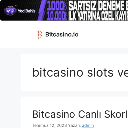
İçeriğe
atla
bitcasino slots v
Bitcasino Canlı Skorl
Temmuz 12, 2023
Yazarı:
admin