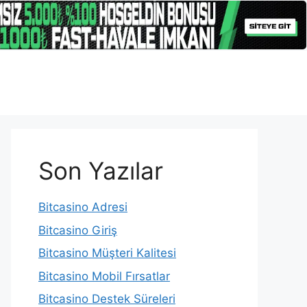
Son Yazılar
Bitcasino Adresi
Bitcasino Giriş
Bitcasino Müşteri Kalitesi
Bitcasino Mobil Fırsatlar
Bitcasino Destek Süreleri