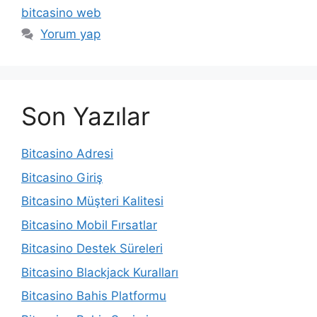
bitcasino web
Yorum yap
Son Yazılar
Bitcasino Adresi
Bitcasino Giriş
Bitcasino Müşteri Kalitesi
Bitcasino Mobil Fırsatlar
Bitcasino Destek Süreleri
Bitcasino Blackjack Kuralları
Bitcasino Bahis Platformu