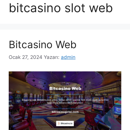
bitcasino slot web
Bitcasino Web
Ocak 27, 2024
Yazarı:
admin