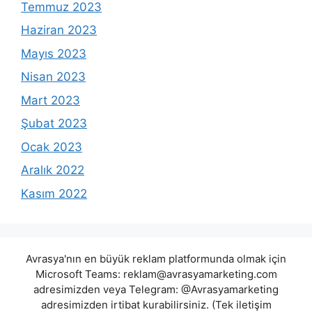
Temmuz 2023
Haziran 2023
Mayıs 2023
Nisan 2023
Mart 2023
Şubat 2023
Ocak 2023
Aralık 2022
Kasım 2022
Avrasya'nın en büyük reklam platformunda olmak için
Microsoft Teams:
reklam@avrasyamarketing.com
adresimizden veya Telegram: @Avrasyamarketing
adresimizden irtibat kurabilirsiniz. (Tek iletişim