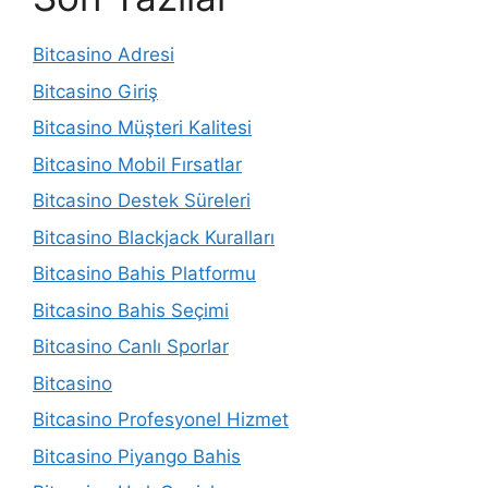
Bitcasino Adresi
Bitcasino Giriş
Bitcasino Müşteri Kalitesi
Bitcasino Mobil Fırsatlar
Bitcasino Destek Süreleri
Bitcasino Blackjack Kuralları
Bitcasino Bahis Platformu
Bitcasino Bahis Seçimi
Bitcasino Canlı Sporlar
Bitcasino
Bitcasino Profesyonel Hizmet
Bitcasino Piyango Bahis