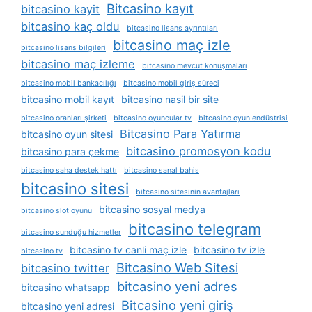
Bitcasino kayıt
bitcasino kayit
bitcasino kaç oldu
bitcasino lisans ayrıntıları
bitcasino maç izle
bitcasino lisans bilgileri
bitcasino maç izleme
bitcasino mevcut konuşmaları
bitcasino mobil bankacılığı
bitcasino mobil giriş süreci
bitcasino mobil kayıt
bitcasino nasil bir site
bitcasino oranları şirketi
bitcasino oyuncular tv
bitcasino oyun endüstrisi
Bitcasino Para Yatırma
bitcasino oyun sitesi
bitcasino promosyon kodu
bitcasino para çekme
bitcasino saha destek hattı
bitcasino sanal bahis
bitcasino sitesi
bitcasino sitesinin avantajları
bitcasino sosyal medya
bitcasino slot oyunu
bitcasino telegram
bitcasino sunduğu hizmetler
bitcasino tv canli maç izle
bitcasino tv izle
bitcasino tv
Bitcasino Web Sitesi
bitcasino twitter
bitcasino yeni adres
bitcasino whatsapp
Bitcasino yeni giriş
bitcasino yeni adresi