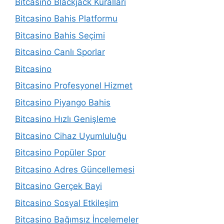
Bitcasino Blackjack Kuralları
Bitcasino Bahis Platformu
Bitcasino Bahis Seçimi
Bitcasino Canlı Sporlar
Bitcasino
Bitcasino Profesyonel Hizmet
Bitcasino Piyango Bahis
Bitcasino Hızlı Genişleme
Bitcasino Cihaz Uyumluluğu
Bitcasino Popüler Spor
Bitcasino Adres Güncellemesi
Bitcasino Gerçek Bayi
Bitcasino Sosyal Etkileşim
Bitcasino Bağımsız İncelemeler