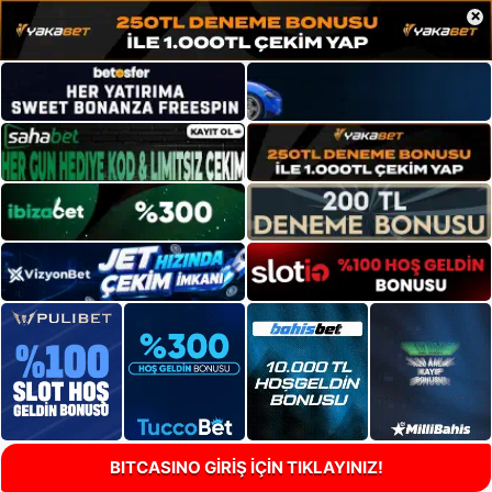
×
BITCASINO GİRİŞ İÇİN TIKLAYINIZ!