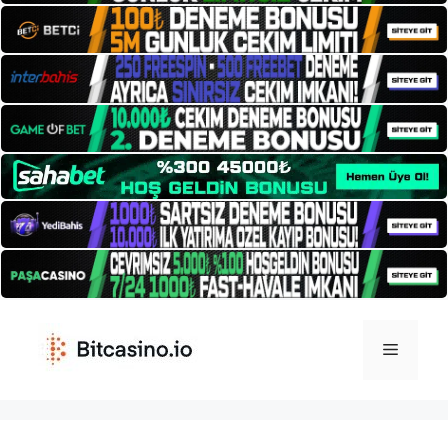
İçeriğe
atla
Menü