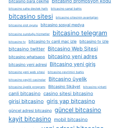
bitcasino promosyon kodu
bitcasino para çekme
bitcasino saha destek hattı
bitcasino sanal bahis
bitcasino sitesi
bitcasino sitesinin avantajları
bitcasino sosyal medya
bitcasino slot oyunu
bitcasino telegram
bitcasino sunduğu hizmetler
bitcasino tv canli maç izle
bitcasino tv izle
bitcasino tv
Bitcasino Web Sitesi
bitcasino twitter
bitcasino yeni adres
bitcasino whatsapp
Bitcasino yeni giriş
bitcasino yeni adresi
bitcasino yeni web sitesi
bitcasino çevrimiçi bahis
Bitcasino üyelik
bitcasino çeşitli casinolar
Bitcasino Şikâyet
bitcasino üyelik programı
bitcasino şirketi
canli bitcasino
casino sitesi bitcasino
giris yap bitcasino
girisi bitcasino
güncel bitcasino
güncel adresi bitcasino
kayit bitcasino
mobil bitcasino