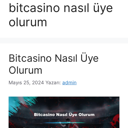
bitcasino nasıl üye
olurum
Bitcasino Nasıl Üye
Olurum
Mayıs 25, 2024
Yazarı:
admin