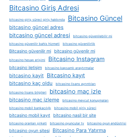
Bitcasino Giriş Adresi
Bitcasino Güncel
bitcasino giriş süreci giriş hakkında
bitcasino güncel adres
bitcasino güncel adresi
bitcasino güvenilebilir mi
bitcasino güvenilir bahis hizmeti
bitcasino güvenilirlik
Bitcasino güvenilir mi
bitcasino güvenlir mi
Bitcasino Instagram
bitcasino hesap erişimi
bitcasino i̇letişim
bitcasino kapsamlı araştırmalar
Bitcasino kayıt
bitcasino kayit
bitcasino kaç oldu
bitcasino lisans ayrıntıları
bitcasino maç izle
bitcasino lisans bilgileri
bitcasino maç izleme
bitcasino mevcut konuşmaları
bitcasino mobil bankacılığı
bitcasino mobil giriş süreci
bitcasino mobil kayıt
bitcasino nasil bir site
bitcasino oranları şirketi
bitcasino oyuncular tv
bitcasino oyun endüstrisi
Bitcasino Para Yatırma
bitcasino oyun sitesi