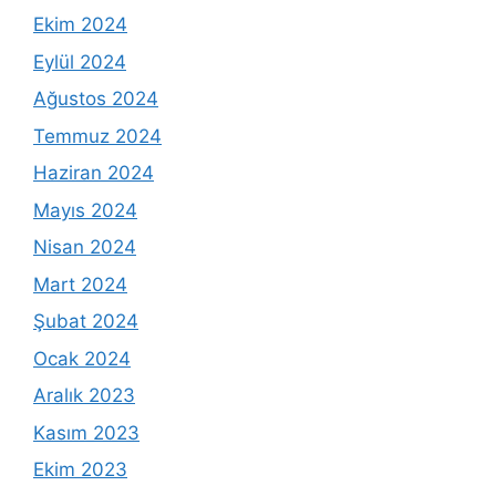
Ekim 2024
Eylül 2024
Ağustos 2024
Temmuz 2024
Haziran 2024
Mayıs 2024
Nisan 2024
Mart 2024
Şubat 2024
Ocak 2024
Aralık 2023
Kasım 2023
Ekim 2023