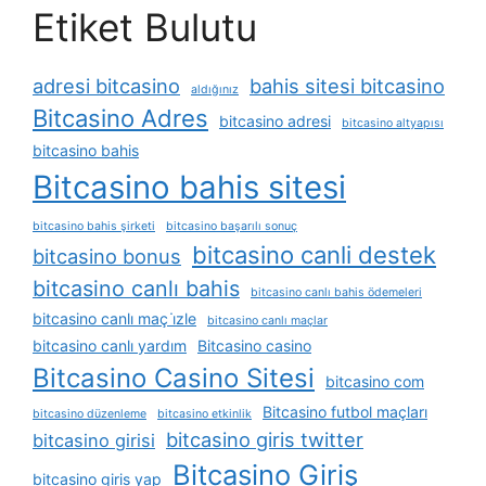
Etiket Bulutu
adresi bitcasino
bahis sitesi bitcasino
aldığınız
Bitcasino Adres
bitcasino adresi
bitcasino altyapısı
bitcasino bahis
Bitcasino bahis sitesi
bitcasino bahis şirketi
bitcasino başarılı sonuç
bitcasino canli destek
bitcasino bonus
bitcasino canlı bahis
bitcasino canlı bahis ödemeleri
bitcasino canlı maç i̇zle
bitcasino canlı maçlar
bitcasino canlı yardım
Bitcasino casino
Bitcasino Casino Sitesi
bitcasino com
Bitcasino futbol maçları
bitcasino düzenleme
bitcasino etkinlik
bitcasino giris twitter
bitcasino girisi
Bitcasino Giriş
bitcasino giris yap