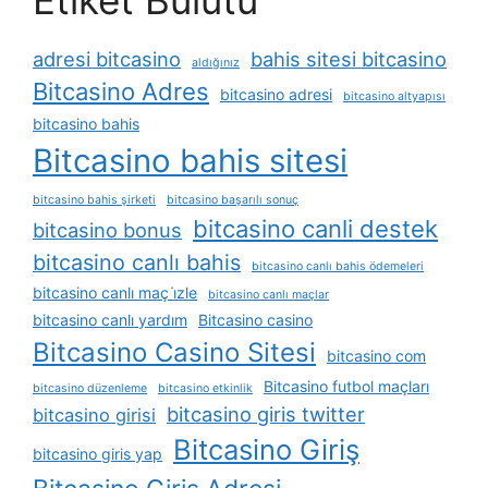
Etiket Bulutu
adresi bitcasino
bahis sitesi bitcasino
aldığınız
Bitcasino Adres
bitcasino adresi
bitcasino altyapısı
bitcasino bahis
Bitcasino bahis sitesi
bitcasino bahis şirketi
bitcasino başarılı sonuç
bitcasino canli destek
bitcasino bonus
bitcasino canlı bahis
bitcasino canlı bahis ödemeleri
bitcasino canlı maç i̇zle
bitcasino canlı maçlar
bitcasino canlı yardım
Bitcasino casino
Bitcasino Casino Sitesi
bitcasino com
Bitcasino futbol maçları
bitcasino düzenleme
bitcasino etkinlik
bitcasino giris twitter
bitcasino girisi
Bitcasino Giriş
bitcasino giris yap