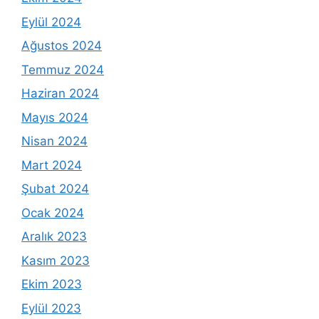
Eylül 2024
Ağustos 2024
Temmuz 2024
Haziran 2024
Mayıs 2024
Nisan 2024
Mart 2024
Şubat 2024
Ocak 2024
Aralık 2023
Kasım 2023
Ekim 2023
Eylül 2023