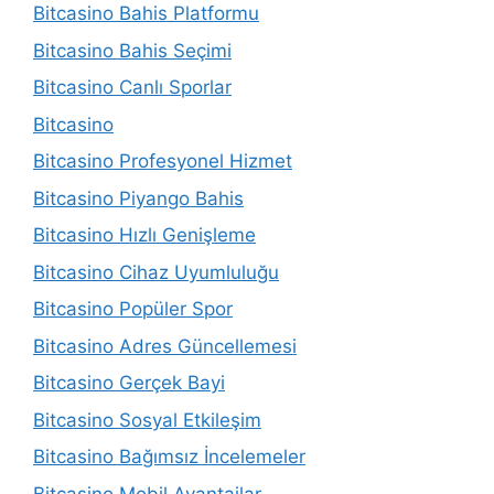
Bitcasino Bahis Platformu
Bitcasino Bahis Seçimi
Bitcasino Canlı Sporlar
Bitcasino
Bitcasino Profesyonel Hizmet
Bitcasino Piyango Bahis
Bitcasino Hızlı Genişleme
Bitcasino Cihaz Uyumluluğu
Bitcasino Popüler Spor
Bitcasino Adres Güncellemesi
Bitcasino Gerçek Bayi
Bitcasino Sosyal Etkileşim
Bitcasino Bağımsız İncelemeler
Bitcasino Mobil Avantajlar