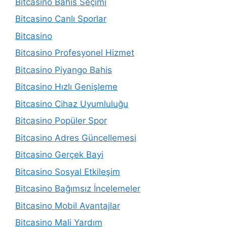
Bitcasino Bahis Seçimi
Bitcasino Canlı Sporlar
Bitcasino
Bitcasino Profesyonel Hizmet
Bitcasino Piyango Bahis
Bitcasino Hızlı Genişleme
Bitcasino Cihaz Uyumluluğu
Bitcasino Popüler Spor
Bitcasino Adres Güncellemesi
Bitcasino Gerçek Bayi
Bitcasino Sosyal Etkileşim
Bitcasino Bağımsız İncelemeler
Bitcasino Mobil Avantajlar
Bitcasino Mali Yardım