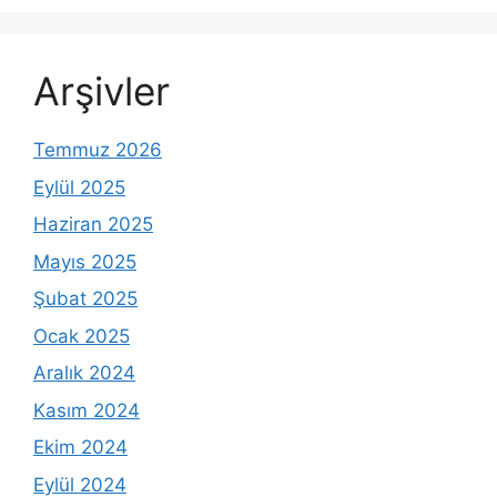
Arşivler
Temmuz 2026
Eylül 2025
Haziran 2025
Mayıs 2025
Şubat 2025
Ocak 2025
Aralık 2024
Kasım 2024
Ekim 2024
Eylül 2024