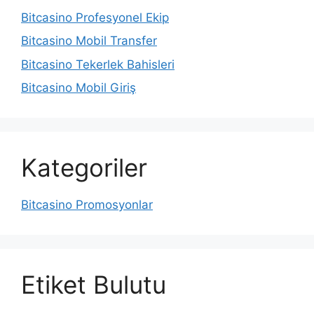
Bitcasino Profesyonel Ekip
Bitcasino Mobil Transfer
Bitcasino Tekerlek Bahisleri
Bitcasino Mobil Giriş
Kategoriler
Bitcasino Promosyonlar
Etiket Bulutu