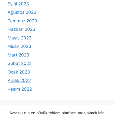
Eylül 2023
Ağustos 2023
Temmuz 2023
Haziran 2023
Mayıs 2023
Nisan 2023
Mart 2023
Şubat 2023
Ocak 2023
Aralık 2022
Kasım 2022
Avrasya'nın en büyük reklam platformunda olmak için