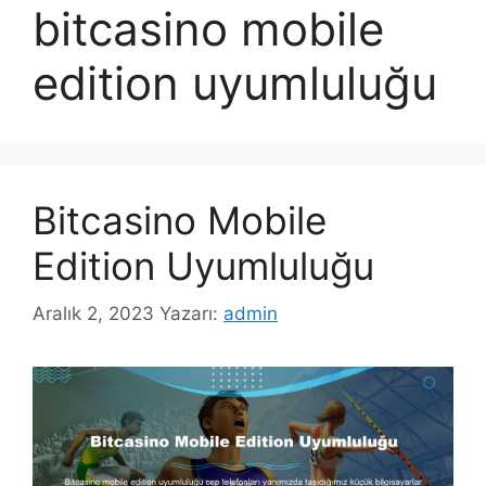
bitcasino mobile
edition uyumluluğu
Bitcasino Mobile
Edition Uyumluluğu
Aralık 2, 2023
Yazarı:
admin