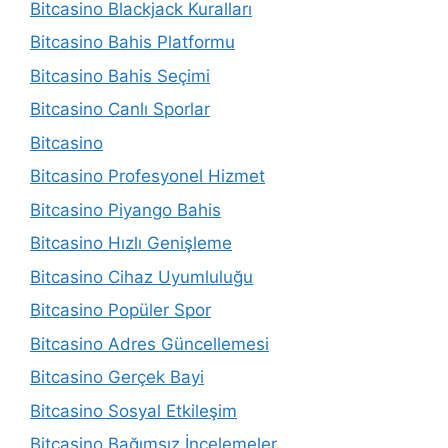
Bitcasino Blackjack Kuralları
Bitcasino Bahis Platformu
Bitcasino Bahis Seçimi
Bitcasino Canlı Sporlar
Bitcasino
Bitcasino Profesyonel Hizmet
Bitcasino Piyango Bahis
Bitcasino Hızlı Genişleme
Bitcasino Cihaz Uyumluluğu
Bitcasino Popüler Spor
Bitcasino Adres Güncellemesi
Bitcasino Gerçek Bayi
Bitcasino Sosyal Etkileşim
Bitcasino Bağımsız İncelemeler