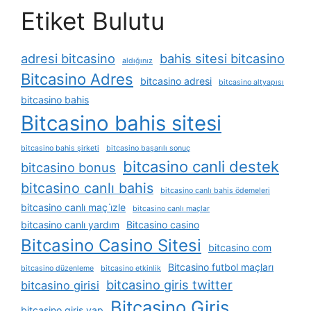
Etiket Bulutu
adresi bitcasino
bahis sitesi bitcasino
aldığınız
Bitcasino Adres
bitcasino adresi
bitcasino altyapısı
bitcasino bahis
Bitcasino bahis sitesi
bitcasino bahis şirketi
bitcasino başarılı sonuç
bitcasino canli destek
bitcasino bonus
bitcasino canlı bahis
bitcasino canlı bahis ödemeleri
bitcasino canlı maç i̇zle
bitcasino canlı maçlar
bitcasino canlı yardım
Bitcasino casino
Bitcasino Casino Sitesi
bitcasino com
Bitcasino futbol maçları
bitcasino düzenleme
bitcasino etkinlik
bitcasino giris twitter
bitcasino girisi
Bitcasino Giriş
bitcasino giris yap