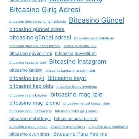
Bitcasino Giriş Adresi
Bitcasino Güncel
bitcasino giriş süreci giriş hakkında
bitcasino güncel adres
bitcasino güncel adresi
bitcasino güvenilebilir mi
bitcasino güvenilir bahis hizmeti
bitcasino güvenilirlik
Bitcasino güvenilir mi
bitcasino güvenlir mi
Bitcasino Instagram
bitcasino hesap erişimi
bitcasino i̇letişim
bitcasino kapsamlı araştırmalar
Bitcasino kayıt
bitcasino kayit
bitcasino kaç oldu
bitcasino lisans ayrıntıları
bitcasino maç izle
bitcasino lisans bilgileri
bitcasino maç izleme
bitcasino mevcut konuşmaları
bitcasino mobil bankacılığı
bitcasino mobil giriş süreci
bitcasino mobil kayıt
bitcasino nasil bir site
bitcasino oranları şirketi
bitcasino oyuncular tv
bitcasino oyun endüstrisi
Bitcasino Para Yatırma
bitcasino oyun sitesi