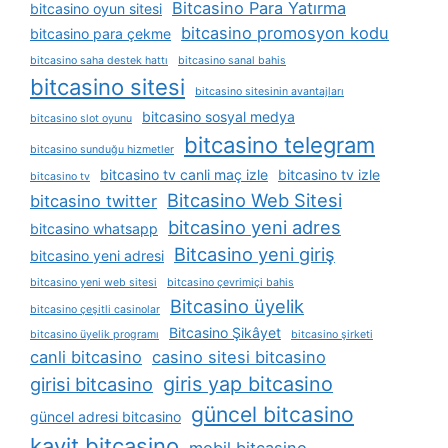
Bitcasino Para Yatırma
bitcasino oyun sitesi
bitcasino promosyon kodu
bitcasino para çekme
bitcasino saha destek hattı
bitcasino sanal bahis
bitcasino sitesi
bitcasino sitesinin avantajları
bitcasino sosyal medya
bitcasino slot oyunu
bitcasino telegram
bitcasino sunduğu hizmetler
bitcasino tv canli maç izle
bitcasino tv izle
bitcasino tv
Bitcasino Web Sitesi
bitcasino twitter
bitcasino yeni adres
bitcasino whatsapp
Bitcasino yeni giriş
bitcasino yeni adresi
bitcasino yeni web sitesi
bitcasino çevrimiçi bahis
Bitcasino üyelik
bitcasino çeşitli casinolar
Bitcasino Şikâyet
bitcasino üyelik programı
bitcasino şirketi
canli bitcasino
casino sitesi bitcasino
giris yap bitcasino
girisi bitcasino
güncel bitcasino
güncel adresi bitcasino
kayit bitcasino