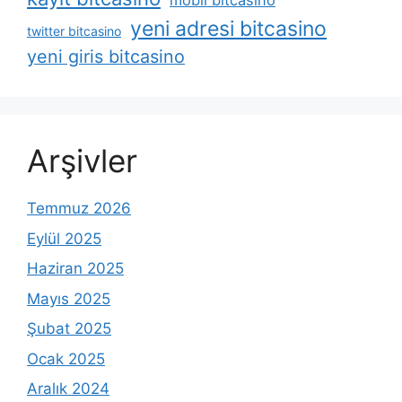
mobil bitcasino
yeni adresi bitcasino
twitter bitcasino
yeni giris bitcasino
Arşivler
Temmuz 2026
Eylül 2025
Haziran 2025
Mayıs 2025
Şubat 2025
Ocak 2025
Aralık 2024