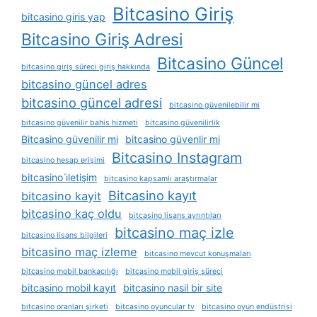
Bitcasino Giriş
bitcasino giris yap
Bitcasino Giriş Adresi
Bitcasino Güncel
bitcasino giriş süreci giriş hakkında
bitcasino güncel adres
bitcasino güncel adresi
bitcasino güvenilebilir mi
bitcasino güvenilir bahis hizmeti
bitcasino güvenilirlik
Bitcasino güvenilir mi
bitcasino güvenlir mi
Bitcasino Instagram
bitcasino hesap erişimi
bitcasino i̇letişim
bitcasino kapsamlı araştırmalar
Bitcasino kayıt
bitcasino kayit
bitcasino kaç oldu
bitcasino lisans ayrıntıları
bitcasino maç izle
bitcasino lisans bilgileri
bitcasino maç izleme
bitcasino mevcut konuşmaları
bitcasino mobil bankacılığı
bitcasino mobil giriş süreci
bitcasino mobil kayıt
bitcasino nasil bir site
bitcasino oranları şirketi
bitcasino oyuncular tv
bitcasino oyun endüstrisi