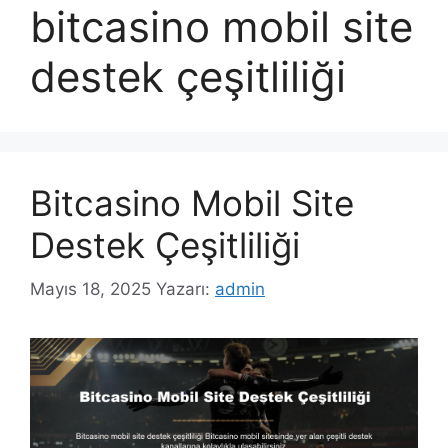
bitcasino mobil site
destek çeşitliliği
Bitcasino Mobil Site
Destek Çeşitliliği
Mayıs 18, 2025
Yazarı:
admin