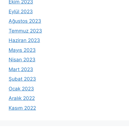
Ekim 2023
Eylül 2023
Ağustos 2023
Temmuz 2023
Haziran 2023
Mayıs 2023
Nisan 2023
Mart 2023
Şubat 2023
Ocak 2023
Aralık 2022
Kasım 2022