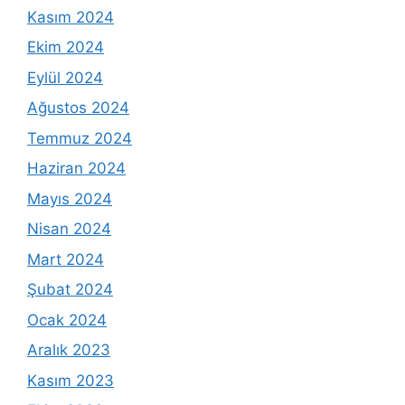
Kasım 2024
Ekim 2024
Eylül 2024
Ağustos 2024
Temmuz 2024
Haziran 2024
Mayıs 2024
Nisan 2024
Mart 2024
Şubat 2024
Ocak 2024
Aralık 2023
Kasım 2023