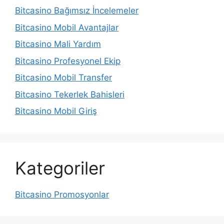
Bitcasino Bağımsız İncelemeler
Bitcasino Mobil Avantajlar
Bitcasino Mali Yardım
Bitcasino Profesyonel Ekip
Bitcasino Mobil Transfer
Bitcasino Tekerlek Bahisleri
Bitcasino Mobil Giriş
Kategoriler
Bitcasino Promosyonlar