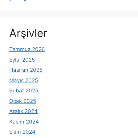
Arşivler
Temmuz 2026
Eylül 2025
Haziran 2025
Mayıs 2025
Şubat 2025
Ocak 2025
Aralık 2024
Kasım 2024
Ekim 2024