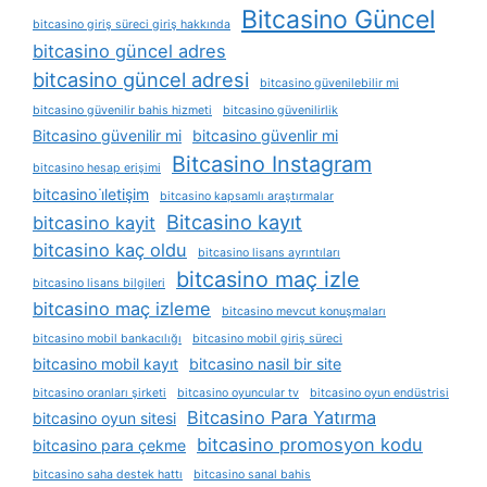
Bitcasino Güncel
bitcasino giriş süreci giriş hakkında
bitcasino güncel adres
bitcasino güncel adresi
bitcasino güvenilebilir mi
bitcasino güvenilir bahis hizmeti
bitcasino güvenilirlik
Bitcasino güvenilir mi
bitcasino güvenlir mi
Bitcasino Instagram
bitcasino hesap erişimi
bitcasino i̇letişim
bitcasino kapsamlı araştırmalar
Bitcasino kayıt
bitcasino kayit
bitcasino kaç oldu
bitcasino lisans ayrıntıları
bitcasino maç izle
bitcasino lisans bilgileri
bitcasino maç izleme
bitcasino mevcut konuşmaları
bitcasino mobil bankacılığı
bitcasino mobil giriş süreci
bitcasino mobil kayıt
bitcasino nasil bir site
bitcasino oranları şirketi
bitcasino oyuncular tv
bitcasino oyun endüstrisi
Bitcasino Para Yatırma
bitcasino oyun sitesi
bitcasino promosyon kodu
bitcasino para çekme
bitcasino saha destek hattı
bitcasino sanal bahis