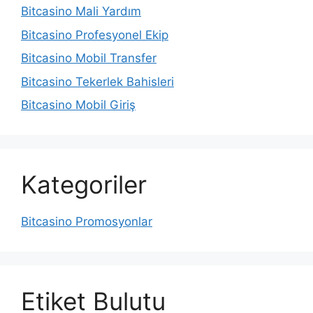
Bitcasino Mali Yardım
Bitcasino Profesyonel Ekip
Bitcasino Mobil Transfer
Bitcasino Tekerlek Bahisleri
Bitcasino Mobil Giriş
Kategoriler
Bitcasino Promosyonlar
Etiket Bulutu