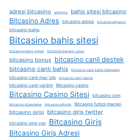
adresi bitcasino
bahis sitesi bitcasino
aldığınız
Bitcasino Adres
bitcasino adresi
bitcasino altyapısı
bitcasino bahis
Bitcasino bahis sitesi
bitcasino bahis şirketi
bitcasino başarılı sonuç
bitcasino canli destek
bitcasino bonus
bitcasino canlı bahis
bitcasino canlı bahis ödemeleri
bitcasino canlı maç i̇zle
bitcasino canlı maçlar
bitcasino canlı yardım
Bitcasino casino
Bitcasino Casino Sitesi
bitcasino com
Bitcasino futbol maçları
bitcasino düzenleme
bitcasino etkinlik
bitcasino giris twitter
bitcasino girisi
Bitcasino Giriş
bitcasino giris yap
Bitcasino Giriş Adresi