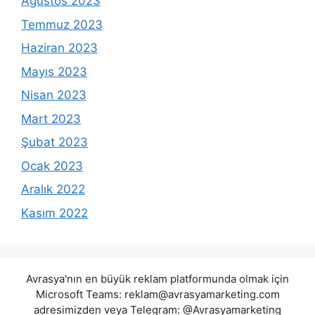
Ağustos 2023
Temmuz 2023
Haziran 2023
Mayıs 2023
Nisan 2023
Mart 2023
Şubat 2023
Ocak 2023
Aralık 2022
Kasım 2022
Avrasya'nın en büyük reklam platformunda olmak için
Microsoft Teams:
reklam@avrasyamarketing.com
adresimizden veya Telegram: @Avrasyamarketing