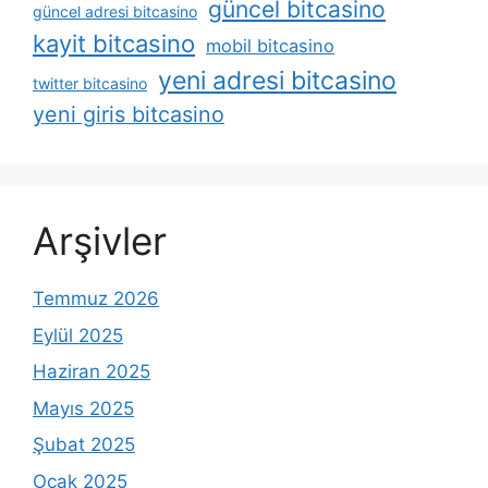
güncel bitcasino
güncel adresi bitcasino
kayit bitcasino
mobil bitcasino
yeni adresi bitcasino
twitter bitcasino
yeni giris bitcasino
Arşivler
Temmuz 2026
Eylül 2025
Haziran 2025
Mayıs 2025
Şubat 2025
Ocak 2025