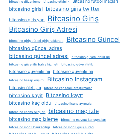
Bitcasino futbol maçları
bitcasino düzenleme
bitcasino etkinlik
bitcasino giris twitter
bitcasino girisi
Bitcasino Giriş
bitcasino giris yap
Bitcasino Giriş Adresi
Bitcasino Güncel
bitcasino giriş süreci giriş hakkında
bitcasino güncel adres
bitcasino güncel adresi
bitcasino güvenilebilir mi
bitcasino güvenilir bahis hizmeti
bitcasino güvenilirlik
Bitcasino güvenilir mi
bitcasino güvenlir mi
Bitcasino Instagram
bitcasino hesap erişimi
bitcasino i̇letişim
bitcasino kapsamlı araştırmalar
Bitcasino kayıt
bitcasino kayit
bitcasino kaç oldu
bitcasino lisans ayrıntıları
bitcasino maç izle
bitcasino lisans bilgileri
bitcasino maç izleme
bitcasino mevcut konuşmaları
bitcasino mobil bankacılığı
bitcasino mobil giriş süreci