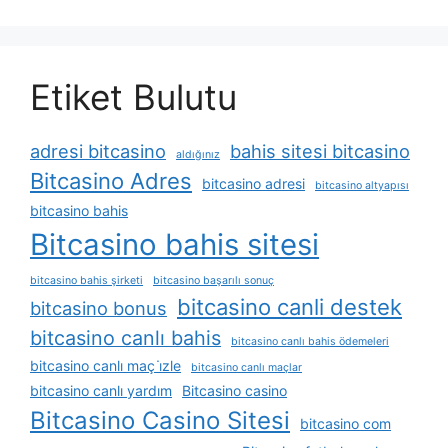
Etiket Bulutu
adresi bitcasino
bahis sitesi bitcasino
aldığınız
Bitcasino Adres
bitcasino adresi
bitcasino altyapısı
bitcasino bahis
Bitcasino bahis sitesi
bitcasino bahis şirketi
bitcasino başarılı sonuç
bitcasino canli destek
bitcasino bonus
bitcasino canlı bahis
bitcasino canlı bahis ödemeleri
bitcasino canlı maç i̇zle
bitcasino canlı maçlar
bitcasino canlı yardım
Bitcasino casino
Bitcasino Casino Sitesi
bitcasino com