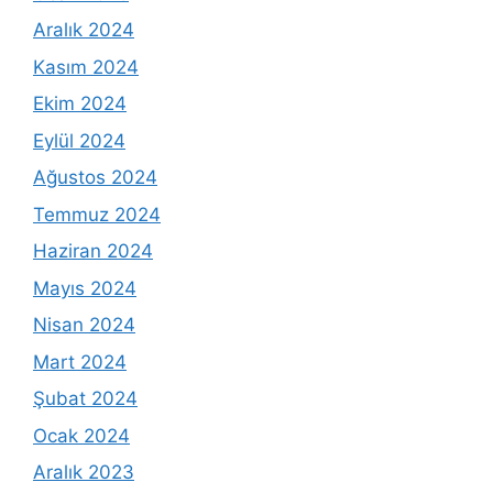
Aralık 2024
Kasım 2024
Ekim 2024
Eylül 2024
Ağustos 2024
Temmuz 2024
Haziran 2024
Mayıs 2024
Nisan 2024
Mart 2024
Şubat 2024
Ocak 2024
Aralık 2023