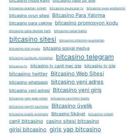
bitcasino mobil kayıt
bitcasino nasil bir site
bitcasino oranları şirketi
bitcasino oyuncular tv
bitcasino oyun endüstrisi
Bitcasino Para Yatırma
bitcasino oyun sitesi
bitcasino promosyon kodu
bitcasino para çekme
bitcasino saha destek hattı
bitcasino sanal bahis
bitcasino sitesi
bitcasino sitesinin avantajları
bitcasino sosyal medya
bitcasino slot oyunu
bitcasino telegram
bitcasino sunduğu hizmetler
bitcasino tv canli maç izle
bitcasino tv izle
bitcasino tv
Bitcasino Web Sitesi
bitcasino twitter
bitcasino yeni adres
bitcasino whatsapp
Bitcasino yeni giriş
bitcasino yeni adresi
bitcasino yeni web sitesi
bitcasino çevrimiçi bahis
Bitcasino üyelik
bitcasino çeşitli casinolar
Bitcasino Şikâyet
bitcasino üyelik programı
bitcasino şirketi
canli bitcasino
casino sitesi bitcasino
giris yap bitcasino
girisi bitcasino