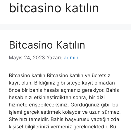
bitcasino katılın
Bitcasino Katılın
Mayıs 24, 2023
Yazarı:
admin
Bitcasino katılın Bitcasino katılın ve ücretsiz
kayıt olun. Bildiğiniz gibi siteye kayıt olmadan
önce bir bahis hesabı açmanız gerekiyor. Bahis
hesabınızı etkinleştirdikten sonra, bir dizi
hizmete erişebileceksiniz. Gördüğünüz gibi, bu
işlemi gerçekleştirmek kolaydır ve uzun sürmez.
Site hızı temeldir. Bahis başvurusu yaptığınızda
kişisel bilgilerinizi vermeniz gerekmektedir. Bu