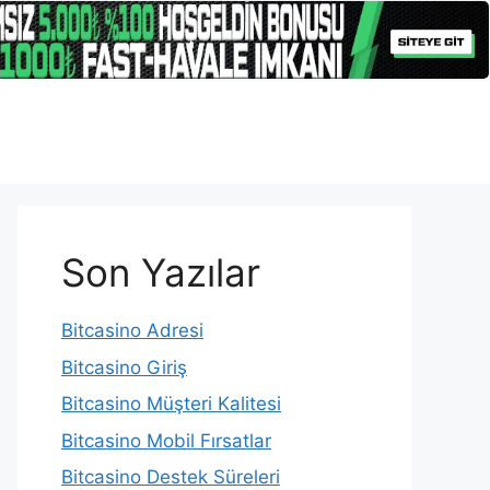
Son Yazılar
Bitcasino Adresi
Bitcasino Giriş
Bitcasino Müşteri Kalitesi
Bitcasino Mobil Fırsatlar
Bitcasino Destek Süreleri