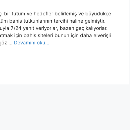
ikçi bir tutum ve hedefler belirlemiş ve büyüdükçe
m bahis tutkunlarının tercihi haline gelmiştir.
yla 7/24 yanıt veriyorlar, bazen geç kalıyorlar.
ak için bahis siteleri bunun için daha elverişli
e göz …
Devamını oku…