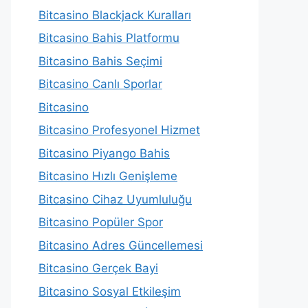
Bitcasino Blackjack Kuralları
Bitcasino Bahis Platformu
Bitcasino Bahis Seçimi
Bitcasino Canlı Sporlar
Bitcasino
Bitcasino Profesyonel Hizmet
Bitcasino Piyango Bahis
Bitcasino Hızlı Genişleme
Bitcasino Cihaz Uyumluluğu
Bitcasino Popüler Spor
Bitcasino Adres Güncellemesi
Bitcasino Gerçek Bayi
Bitcasino Sosyal Etkileşim