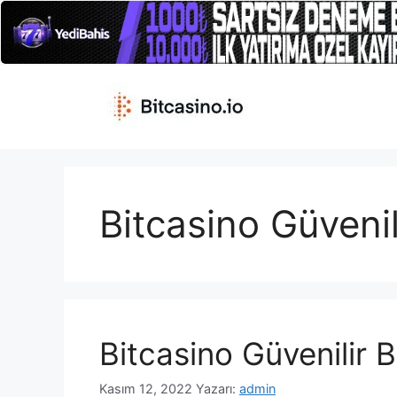
İçeriğe
atla
Bitcasino Güvenil
Bitcasino Güvenilir 
Kasım 12, 2022
Yazarı:
admin