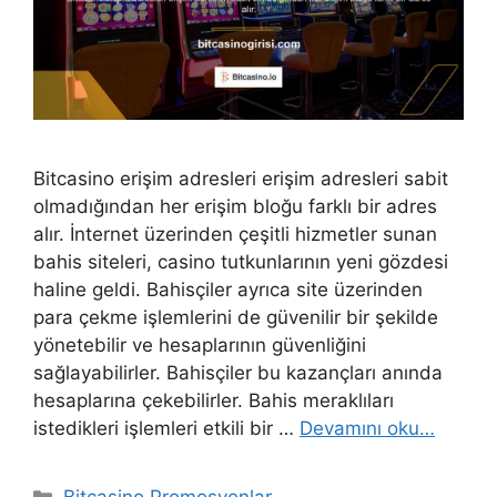
Bitcasino erişim adresleri erişim adresleri sabit
olmadığından her erişim bloğu farklı bir adres
alır. İnternet üzerinden çeşitli hizmetler sunan
bahis siteleri, casino tutkunlarının yeni gözdesi
haline geldi. Bahisçiler ayrıca site üzerinden
para çekme işlemlerini de güvenilir bir şekilde
yönetebilir ve hesaplarının güvenliğini
sağlayabilirler. Bahisçiler bu kazançları anında
hesaplarına çekebilirler. Bahis meraklıları
istedikleri işlemleri etkili bir …
Devamını oku…
Kategoriler