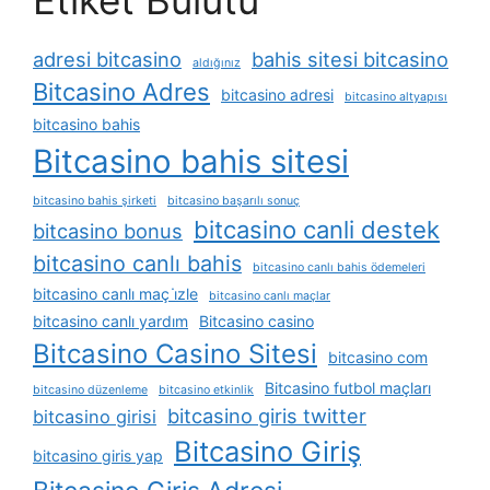
Etiket Bulutu
adresi bitcasino
bahis sitesi bitcasino
aldığınız
Bitcasino Adres
bitcasino adresi
bitcasino altyapısı
bitcasino bahis
Bitcasino bahis sitesi
bitcasino bahis şirketi
bitcasino başarılı sonuç
bitcasino canli destek
bitcasino bonus
bitcasino canlı bahis
bitcasino canlı bahis ödemeleri
bitcasino canlı maç i̇zle
bitcasino canlı maçlar
bitcasino canlı yardım
Bitcasino casino
Bitcasino Casino Sitesi
bitcasino com
Bitcasino futbol maçları
bitcasino düzenleme
bitcasino etkinlik
bitcasino giris twitter
bitcasino girisi
Bitcasino Giriş
bitcasino giris yap