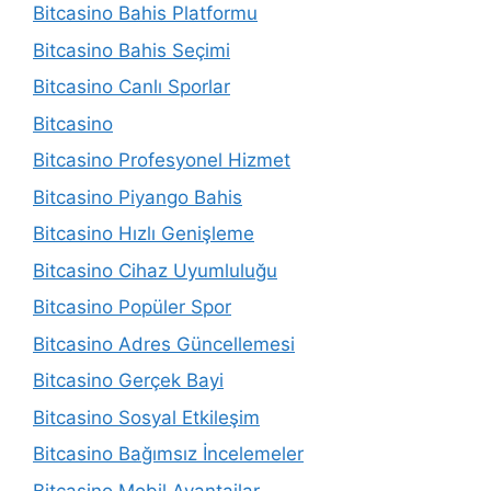
Bitcasino Bahis Platformu
Bitcasino Bahis Seçimi
Bitcasino Canlı Sporlar
Bitcasino
Bitcasino Profesyonel Hizmet
Bitcasino Piyango Bahis
Bitcasino Hızlı Genişleme
Bitcasino Cihaz Uyumluluğu
Bitcasino Popüler Spor
Bitcasino Adres Güncellemesi
Bitcasino Gerçek Bayi
Bitcasino Sosyal Etkileşim
Bitcasino Bağımsız İncelemeler
Bitcasino Mobil Avantajlar