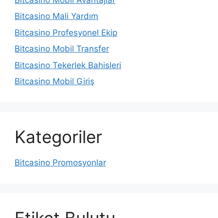
Bitcasino Mali Yardım
Bitcasino Profesyonel Ekip
Bitcasino Mobil Transfer
Bitcasino Tekerlek Bahisleri
Bitcasino Mobil Giriş
Kategoriler
Bitcasino Promosyonlar