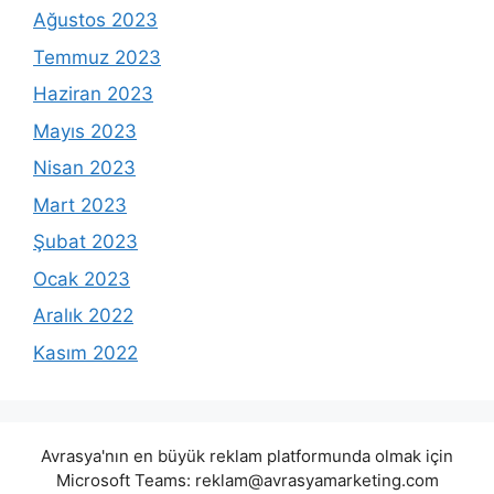
Ağustos 2023
Temmuz 2023
Haziran 2023
Mayıs 2023
Nisan 2023
Mart 2023
Şubat 2023
Ocak 2023
Aralık 2022
Kasım 2022
Avrasya'nın en büyük reklam platformunda olmak için
Microsoft Teams:
reklam@avrasyamarketing.com