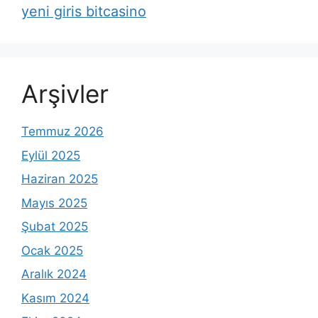
yeni giris bitcasino
Arşivler
Temmuz 2026
Eylül 2025
Haziran 2025
Mayıs 2025
Şubat 2025
Ocak 2025
Aralık 2024
Kasım 2024