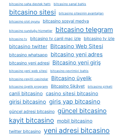
bitcasino saha destek hattı
bitcasino sanal bahis
bitcasino sitesi
bitcasino sitesinin avantajları
bitcasino sosyal medya
bitcasino slot oyunu
bitcasino telegram
bitcasino sunduğu hizmetler
bitcasino tv canli maç izle
bitcasino tv izle
bitcasino tv
Bitcasino Web Sitesi
bitcasino twitter
bitcasino yeni adres
bitcasino whatsapp
Bitcasino yeni giriş
bitcasino yeni adresi
bitcasino yeni web sitesi
bitcasino çevrimiçi bahis
Bitcasino üyelik
bitcasino çeşitli casinolar
Bitcasino Şikâyet
bitcasino üyelik programı
bitcasino şirketi
canli bitcasino
casino sitesi bitcasino
giris yap bitcasino
girisi bitcasino
güncel bitcasino
güncel adresi bitcasino
kayit bitcasino
mobil bitcasino
yeni adresi bitcasino
twitter bitcasino