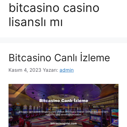
bitcasino casino
lisanslı mı
Bitcasino Canlı İzleme
Kasım 4, 2023
Yazarı:
admin