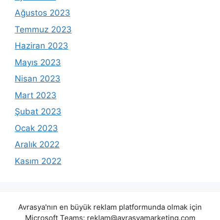
Ağustos 2023
Temmuz 2023
Haziran 2023
Mayıs 2023
Nisan 2023
Mart 2023
Şubat 2023
Ocak 2023
Aralık 2022
Kasım 2022
Avrasya'nın en büyük reklam platformunda olmak için
Microsoft Teams:
reklam@avrasyamarketing.com