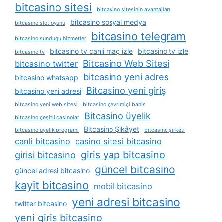
bitcasino sitesi
bitcasino sitesinin avantajları
bitcasino sosyal medya
bitcasino slot oyunu
bitcasino telegram
bitcasino sunduğu hizmetler
bitcasino tv canli maç izle
bitcasino tv izle
bitcasino tv
Bitcasino Web Sitesi
bitcasino twitter
bitcasino yeni adres
bitcasino whatsapp
Bitcasino yeni giriş
bitcasino yeni adresi
bitcasino yeni web sitesi
bitcasino çevrimiçi bahis
Bitcasino üyelik
bitcasino çeşitli casinolar
Bitcasino Şikâyet
bitcasino üyelik programı
bitcasino şirketi
canli bitcasino
casino sitesi bitcasino
giris yap bitcasino
girisi bitcasino
güncel bitcasino
güncel adresi bitcasino
kayit bitcasino
mobil bitcasino
yeni adresi bitcasino
twitter bitcasino
yeni giris bitcasino