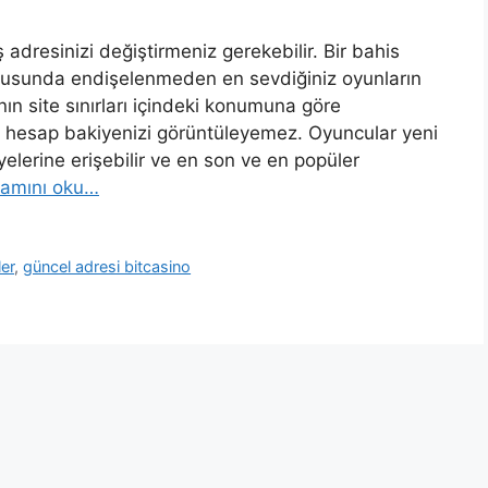
ş adresinizi değiştirmeniz gerekebilir. Bir bahis
onusunda endişelenmeden en sevdiğiniz oyunların
ının site sınırları içindeki konumuna göre
lar hesap bakiyenizi görüntüleyemez. Oyuncular yeni
yelerine erişebilir ve en son ve en popüler
amını oku…
er
,
güncel adresi bitcasino