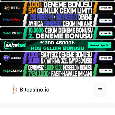
İçeriğe
atla
Menü