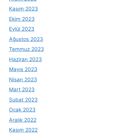
Kasım 2023
Ekim 2023
Eylül 2023
Ağustos 2023
Temmuz 2023
Haziran 2023
Mayıs 2023
Nisan 2023
Mart 2023
Şubat 2023
Ocak 2023
Aralık 2022
Kasım 2022