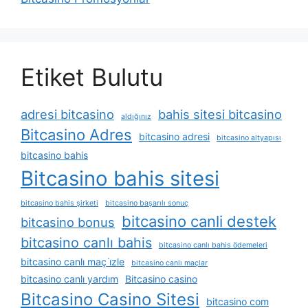
Etiket Bulutu
adresi bitcasino
bahis sitesi bitcasino
aldığınız
Bitcasino Adres
bitcasino adresi
bitcasino altyapısı
bitcasino bahis
Bitcasino bahis sitesi
bitcasino bahis şirketi
bitcasino başarılı sonuç
bitcasino canli destek
bitcasino bonus
bitcasino canlı bahis
bitcasino canlı bahis ödemeleri
bitcasino canlı maç i̇zle
bitcasino canlı maçlar
bitcasino canlı yardım
Bitcasino casino
Bitcasino Casino Sitesi
bitcasino com