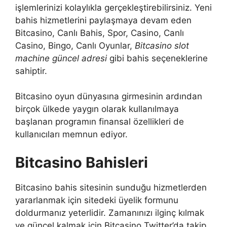
işlemlerinizi kolaylıkla gerçekleştirebilirsiniz. Yeni
bahis hizmetlerini paylaşmaya devam eden
Bitcasino, Canlı Bahis, Spor, Casino, Canlı
Casino, Bingo, Canlı Oyunlar,
Bitcasino slot
machine güncel adresi
gibi bahis seçeneklerine
sahiptir.
Bitcasino oyun dünyasına girmesinin ardından
birçok ülkede yaygın olarak kullanılmaya
başlanan programın finansal özellikleri de
kullanıcıları memnun ediyor.
Bitcasino Bahisleri
Bitcasino bahis sitesinin sunduğu hizmetlerden
yararlanmak için sitedeki üyelik formunu
doldurmanız yeterlidir. Zamanınızı ilginç kılmak
ve güncel kalmak için Bitcasino Twitter’da takip