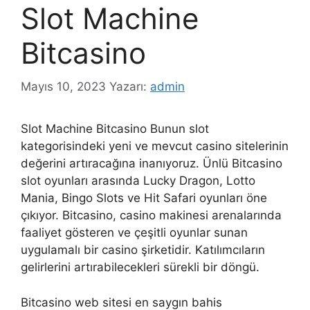
Slot Machine
Bitcasino
Mayıs 10, 2023
Yazarı:
admin
Slot Machine Bitcasino Bunun slot
kategorisindeki yeni ve mevcut casino sitelerinin
değerini artıracağına inanıyoruz. Ünlü Bitcasino
slot oyunları arasında Lucky Dragon, Lotto
Mania, Bingo Slots ve Hit Safari oyunları öne
çıkıyor. Bitcasino, casino makinesi arenalarında
faaliyet gösteren ve çeşitli oyunlar sunan
uygulamalı bir casino şirketidir. Katılımcıların
gelirlerini artırabilecekleri sürekli bir döngü.
Bitcasino web sitesi en saygın bahis