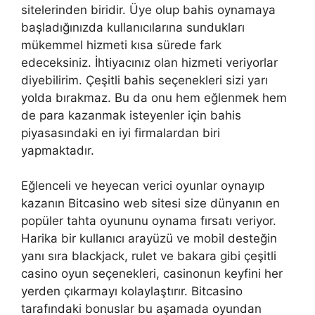
sitelerinden biridir. Üye olup bahis oynamaya
başladığınızda kullanıcılarına sundukları
mükemmel hizmeti kısa sürede fark
edeceksiniz. İhtiyacınız olan hizmeti veriyorlar
diyebilirim. Çeşitli bahis seçenekleri sizi yarı
yolda bırakmaz. Bu da onu hem eğlenmek hem
de para kazanmak isteyenler için bahis
piyasasındaki en iyi firmalardan biri
yapmaktadır.
Eğlenceli ve heyecan verici oyunlar oynayıp
kazanın Bitcasino web sitesi size dünyanın en
popüler tahta oyununu oynama fırsatı veriyor.
Harika bir kullanıcı arayüzü ve mobil desteğin
yanı sıra blackjack, rulet ve bakara gibi çeşitli
casino oyun seçenekleri, casinonun keyfini her
yerden çıkarmayı kolaylaştırır. Bitcasino
tarafındaki bonuslar bu aşamada oyundan