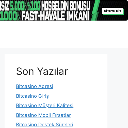
Son Yazılar
Bitcasino Adresi
Bitcasino Giriş
Bitcasino Müşteri Kalitesi
Bitcasino Mobil Fırsatlar
Bitcasino Destek Süreleri