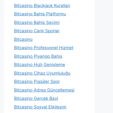
Bitcasino Blackjack Kuralları
Bitcasino Bahis Platformu
Bitcasino Bahis Seçimi
Bitcasino Canlı Sporlar
Bitcasino
Bitcasino Profesyonel Hizmet
Bitcasino Piyango Bahis
Bitcasino Hızlı Genişleme
Bitcasino Cihaz Uyumluluğu
Bitcasino Popüler Spor
Bitcasino Adres Güncellemesi
Bitcasino Gerçek Bayi
Bitcasino Sosyal Etkileşim