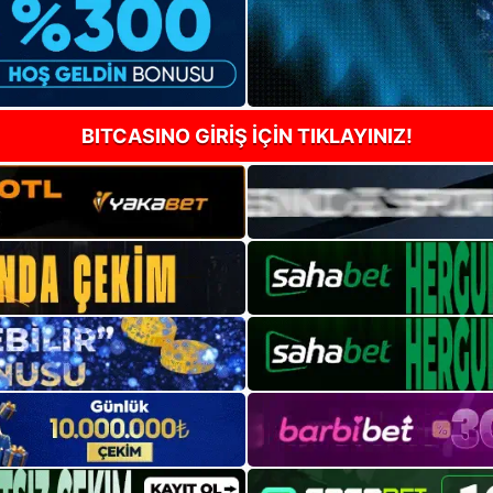
BITCASINO GİRİŞ İÇİN TIKLAYINIZ!