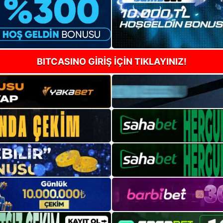
BITCASINO GİRİŞ İÇİN TIKLAYINIZ!