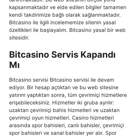
kapsanmaktadır ve elde edilen bilgiler tamamen
kendi takdirimize bağlı olarak sağlanmaktadır.
Bitcasino ile ilgili incelememize sitenin yasal
özellikleri ile başlayalım. Bitcasino yasal bir web
sitesidir.
Bitcasino Servis Kapandı
Mı
Bitcasino servisi Bitcasino servisi ile devam
ediyor. Bir hesap açtıktan ve bu web sitesine
yatırım yaptıktan sonra, tüm çevrimiçi hizmetlere
erişebileceksiniz. Hizmetler iki gruba ayrılır:
uzaktan çevrimiçi bahis hizmetleri ve uzaktan
çevrimiçi oyun hizmetleri. Casino hizmetleri
arasında spor bahisleri, canlı bahisler, çevrimiçi
spor bahisleri ve sanal bahisler yer alır. Spor