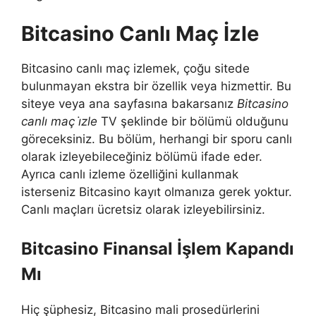
Bitcasino Canlı Maç İzle
Bitcasino canlı maç izlemek, çoğu sitede
bulunmayan ekstra bir özellik veya hizmettir. Bu
siteye veya ana sayfasına bakarsanız
Bitcasino
canlı maç i̇zle
TV şeklinde bir bölümü olduğunu
göreceksiniz. Bu bölüm, herhangi bir sporu canlı
olarak izleyebileceğiniz bölümü ifade eder.
Ayrıca canlı izleme özelliğini kullanmak
isterseniz Bitcasino kayıt olmanıza gerek yoktur.
Canlı maçları ücretsiz olarak izleyebilirsiniz.
Bitcasino Finansal İşlem Kapandı
Mı
Hiç şüphesiz, Bitcasino mali prosedürlerini