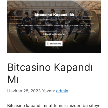
Bitcasino Kapandı
Mı
Haziran 28, 2023
Yazarı:
admin
Bitcasino kapandı mı bt temsilcinizden bu siteye