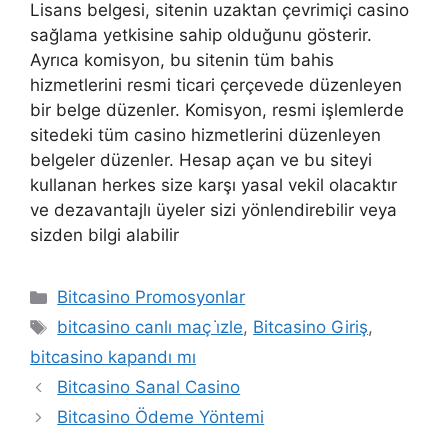
Lisans belgesi, sitenin uzaktan çevrimiçi casino
sağlama yetkisine sahip olduğunu gösterir.
Ayrıca komisyon, bu sitenin tüm bahis
hizmetlerini resmi ticari çerçevede düzenleyen
bir belge düzenler. Komisyon, resmi işlemlerde
sitedeki tüm casino hizmetlerini düzenleyen
belgeler düzenler. Hesap açan ve bu siteyi
kullanan herkes size karşı yasal vekil olacaktır
ve dezavantajlı üyeler sizi yönlendirebilir veya
sizden bilgi alabilir
Kategoriler
Bitcasino Promosyonlar
Etiketler
bitcasino canlı maç i̇zle
,
Bitcasino Giriş
,
bitcasino kapandı mı
Bitcasino Sanal Casino
Bitcasino Ödeme Yöntemi