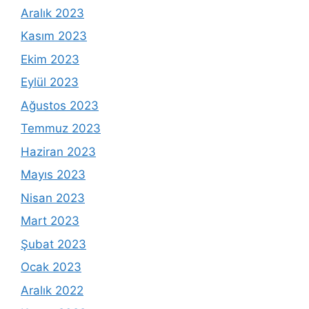
Aralık 2023
Kasım 2023
Ekim 2023
Eylül 2023
Ağustos 2023
Temmuz 2023
Haziran 2023
Mayıs 2023
Nisan 2023
Mart 2023
Şubat 2023
Ocak 2023
Aralık 2022