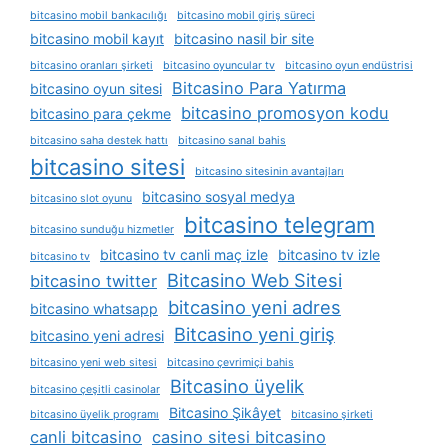
bitcasino mobil bankacılığı
bitcasino mobil giriş süreci
bitcasino mobil kayıt
bitcasino nasil bir site
bitcasino oranları şirketi
bitcasino oyuncular tv
bitcasino oyun endüstrisi
Bitcasino Para Yatırma
bitcasino oyun sitesi
bitcasino promosyon kodu
bitcasino para çekme
bitcasino saha destek hattı
bitcasino sanal bahis
bitcasino sitesi
bitcasino sitesinin avantajları
bitcasino sosyal medya
bitcasino slot oyunu
bitcasino telegram
bitcasino sunduğu hizmetler
bitcasino tv canli maç izle
bitcasino tv izle
bitcasino tv
Bitcasino Web Sitesi
bitcasino twitter
bitcasino yeni adres
bitcasino whatsapp
Bitcasino yeni giriş
bitcasino yeni adresi
bitcasino yeni web sitesi
bitcasino çevrimiçi bahis
Bitcasino üyelik
bitcasino çeşitli casinolar
Bitcasino Şikâyet
bitcasino üyelik programı
bitcasino şirketi
canli bitcasino
casino sitesi bitcasino