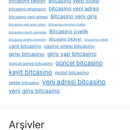
Bitcasino Web Sitesi
bitcasino twitter
bitcasino yeni adres
bitcasino whatsapp
Bitcasino yeni giriş
bitcasino yeni adresi
bitcasino yeni web sitesi
bitcasino çevrimiçi bahis
Bitcasino üyelik
bitcasino çeşitli casinolar
Bitcasino Şikâyet
bitcasino üyelik programı
bitcasino şirketi
canli bitcasino
casino sitesi bitcasino
giris yap bitcasino
girisi bitcasino
güncel bitcasino
güncel adresi bitcasino
kayit bitcasino
mobil bitcasino
yeni adresi bitcasino
twitter bitcasino
yeni giris bitcasino
Arşivler