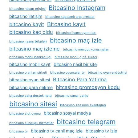
Bitcasino Instagram
bitcasino hesap erişimi
bitcasino i̇letişim
bitcasino kapsamlı araştırmalar
Bitcasino kayıt
bitcasino kayit
bitcasino kaç oldu
bitcasino lisans ayrıntıları
bitcasino maç izle
bitcasino lisans bilgileri
bitcasino maç izleme
bitcasino mevcut konuşmaları
bitcasino mobil bankacılığı
bitcasino mobil giriş süreci
bitcasino mobil kayıt
bitcasino nasil bir site
bitcasino oranları şirketi
bitcasino oyuncular tv
bitcasino oyun endüstrisi
Bitcasino Para Yatırma
bitcasino oyun sitesi
bitcasino promosyon kodu
bitcasino para çekme
bitcasino saha destek hattı
bitcasino sanal bahis
bitcasino sitesi
bitcasino sitesinin avantajları
bitcasino sosyal medya
bitcasino slot oyunu
bitcasino telegram
bitcasino sunduğu hizmetler
bitcasino tv canli maç izle
bitcasino tv izle
bitcasino tv