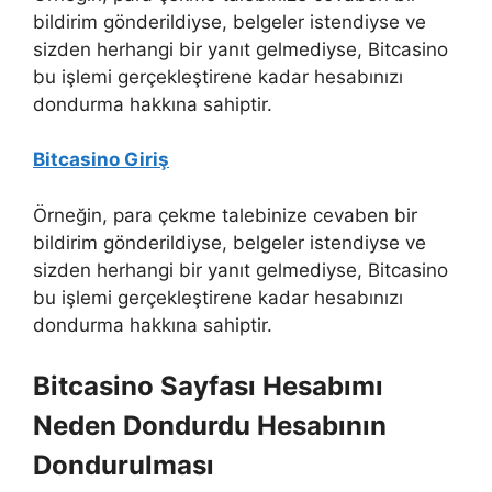
bildirim gönderildiyse, belgeler istendiyse ve
sizden herhangi bir yanıt gelmediyse, Bitcasino
bu işlemi gerçekleştirene kadar hesabınızı
dondurma hakkına sahiptir.
Bitcasino Giriş
Örneğin, para çekme talebinize cevaben bir
bildirim gönderildiyse, belgeler istendiyse ve
sizden herhangi bir yanıt gelmediyse, Bitcasino
bu işlemi gerçekleştirene kadar hesabınızı
dondurma hakkına sahiptir.
Bitcasino Sayfası Hesabımı
Neden Dondurdu Hesabının
Dondurulması