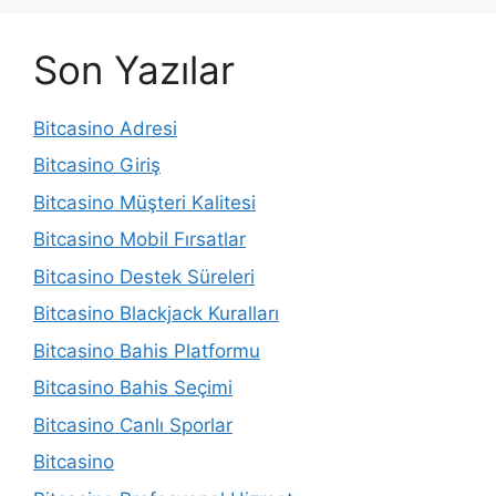
Son Yazılar
Bitcasino Adresi
Bitcasino Giriş
Bitcasino Müşteri Kalitesi
Bitcasino Mobil Fırsatlar
Bitcasino Destek Süreleri
Bitcasino Blackjack Kuralları
Bitcasino Bahis Platformu
Bitcasino Bahis Seçimi
Bitcasino Canlı Sporlar
Bitcasino