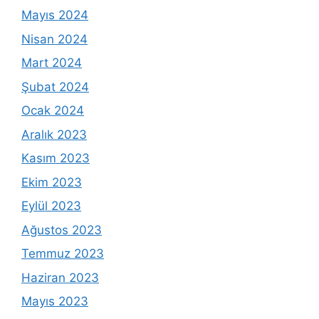
Mayıs 2024
Nisan 2024
Mart 2024
Şubat 2024
Ocak 2024
Aralık 2023
Kasım 2023
Ekim 2023
Eylül 2023
Ağustos 2023
Temmuz 2023
Haziran 2023
Mayıs 2023