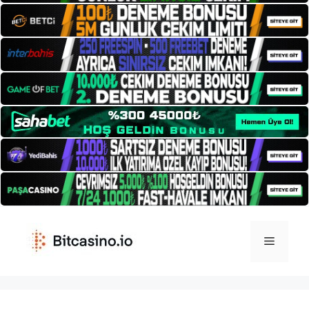
İçeriğe
atla
Menü