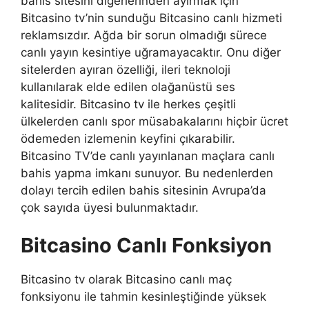
bahis sitesini diğerlerinden ayırmak için
Bitcasino tv’nin sunduğu Bitcasino canlı hizmeti
reklamsızdır. Ağda bir sorun olmadığı sürece
canlı yayın kesintiye uğramayacaktır. Onu diğer
sitelerden ayıran özelliği, ileri teknoloji
kullanılarak elde edilen olağanüstü ses
kalitesidir. Bitcasino tv ile herkes çeşitli
ülkelerden canlı spor müsabakalarını hiçbir ücret
ödemeden izlemenin keyfini çıkarabilir.
Bitcasino TV’de canlı yayınlanan maçlara canlı
bahis yapma imkanı sunuyor. Bu nedenlerden
dolayı tercih edilen bahis sitesinin Avrupa’da
çok sayıda üyesi bulunmaktadır.
Bitcasino Canlı Fonksiyon
Bitcasino tv olarak Bitcasino canlı maç
fonksiyonu ile tahmin kesinleştiğinde yüksek