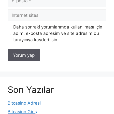
posta
İnternet
sitesi
Daha sonraki yorumlarımda kullanılması için
adım, e-posta adresim ve site adresim bu
tarayıcıya kaydedilsin.
Son Yazılar
Bitcasino Adresi
Bitcasino Giriş