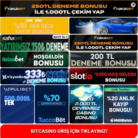
×
BITCASINO GİRİŞ İÇİN TIKLAYINIZ!