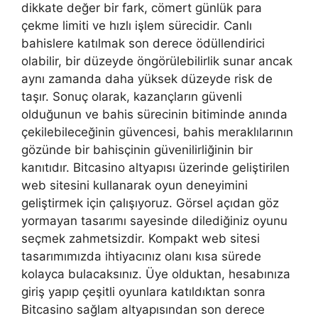
dikkate değer bir fark, cömert günlük para
çekme limiti ve hızlı işlem sürecidir. Canlı
bahislere katılmak son derece ödüllendirici
olabilir, bir düzeyde öngörülebilirlik sunar ancak
aynı zamanda daha yüksek düzeyde risk de
taşır. Sonuç olarak, kazançların güvenli
olduğunun ve bahis sürecinin bitiminde anında
çekilebileceğinin güvencesi, bahis meraklılarının
gözünde bir bahisçinin güvenilirliğinin bir
kanıtıdır. Bitcasino altyapısı üzerinde geliştirilen
web sitesini kullanarak oyun deneyimini
geliştirmek için çalışıyoruz. Görsel açıdan göz
yormayan tasarımı sayesinde dilediğiniz oyunu
seçmek zahmetsizdir. Kompakt web sitesi
tasarımımızda ihtiyacınız olanı kısa sürede
kolayca bulacaksınız. Üye olduktan, hesabınıza
giriş yapıp çeşitli oyunlara katıldıktan sonra
Bitcasino sağlam altyapısından son derece