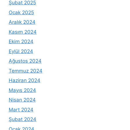
Şubat 2025
Ocak 2025
Aralık 2024
Kasım 2024
Ekim 2024
Eylül 2024
Ağustos 2024
Temmuz 2024
Haziran 2024
Mayıs 2024
Nisan 2024
Mart 2024
Şubat 2024
Ocak 2024