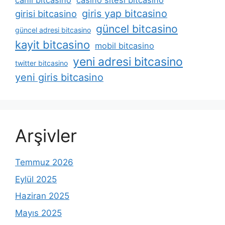
canli bitcasino
casino sitesi bitcasino
giris yap bitcasino
girisi bitcasino
güncel bitcasino
güncel adresi bitcasino
kayit bitcasino
mobil bitcasino
yeni adresi bitcasino
twitter bitcasino
yeni giris bitcasino
Arşivler
Temmuz 2026
Eylül 2025
Haziran 2025
Mayıs 2025