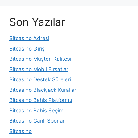
Son Yazılar
Bitcasino Adresi
Bitcasino Giriş
Bitcasino Müşteri Kalitesi
Bitcasino Mobil Fırsatlar
Bitcasino Destek Süreleri
Bitcasino Blackjack Kuralları
Bitcasino Bahis Platformu
Bitcasino Bahis Seçimi
Bitcasino Canlı Sporlar
Bitcasino