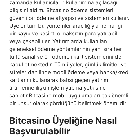
zamanda kullanıcıların kullanımına açılacağı
bilgisini aldım. Bitcasino ödeme sistemleri
güvenli bir ödeme altyapısı ve sistemleri kullanır.
Üyeler tüm bu yöntemler aracılığıyla herhangi
bir kayıp ve kesinti olmaksızın para yatırabilir
veya çekebilirler. Yatırımlarda kullanılan
geleneksel ödeme yöntemlerinin yanı sıra her
türlü sanal ve ön ödemeli kart sistemlerini de
kabul etmektedir. Tüm üyeler, günlük limitler ve
süreler dahilinde mobil ödeme veya banka/kredi
kartlarını kullanarak bahsi geçen yatırım
ürünlerine ilişkin işlem yapma yetkisine
sahiptir.Bitcasino mobil uygulamaları çok önemli
bir unsur olarak gördüğünü belirtmek önemlidir.
Bitcasino Üyeliğine Nasıl
Başvurulabilir