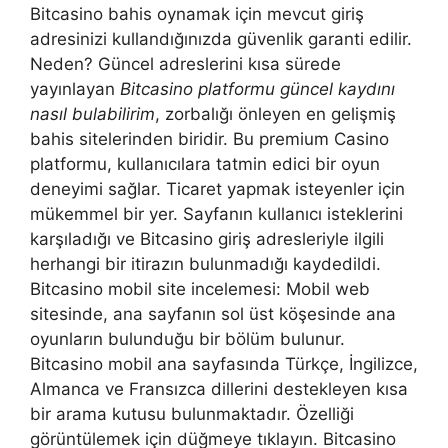
Bitcasino bahis oynamak için mevcut giriş
adresinizi kullandığınızda güvenlik garanti edilir.
Neden? Güncel adreslerini kısa sürede
yayınlayan
Bitcasino platformu güncel kaydını
nasıl bulabilirim
, zorbalığı önleyen en gelişmiş
bahis sitelerinden biridir. Bu premium Casino
platformu, kullanıcılara tatmin edici bir oyun
deneyimi sağlar. Ticaret yapmak isteyenler için
mükemmel bir yer. Sayfanın kullanıcı isteklerini
karşıladığı ve Bitcasino giriş adresleriyle ilgili
herhangi bir itirazın bulunmadığı kaydedildi.
Bitcasino mobil site incelemesi: Mobil web
sitesinde, ana sayfanın sol üst köşesinde ana
oyunların bulunduğu bir bölüm bulunur.
Bitcasino mobil ana sayfasında Türkçe, İngilizce,
Almanca ve Fransızca dillerini destekleyen kısa
bir arama kutusu bulunmaktadır. Özelliği
görüntülemek için düğmeye tıklayın. Bitcasino