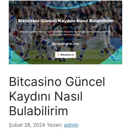
Bitcasino Güncel
Kaydını Nasıl
Bulabilirim
Şubat 28, 2024
Yazarı:
admin