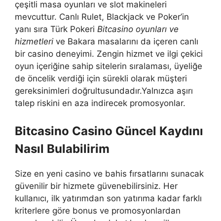
çeşitli masa oyunları ve slot makineleri
mevcuttur. Canlı Rulet, Blackjack ve Poker’in
yanı sıra Türk Pokeri
Bitcasino oyunları ve
hizmetleri
ve Bakara masalarını da içeren canlı
bir casino deneyimi. Zengin hizmet ve ilgi çekici
oyun içeriğine sahip sitelerin sıralaması, üyeliğe
de öncelik verdiği için sürekli olarak müşteri
gereksinimleri doğrultusundadır.Yalnızca aşırı
talep riskini en aza indirecek promosyonlar.
Bitcasino Casino Güncel Kaydını
Nasıl Bulabilirim
Size en yeni casino ve bahis fırsatlarını sunacak
güvenilir bir hizmete güvenebilirsiniz. Her
kullanıcı, ilk yatırımdan son yatırıma kadar farklı
kriterlere göre bonus ve promosyonlardan