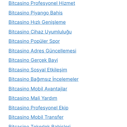
Bitcasino Profesyonel Hizmet
Bitcasino Piyango Bahis
Bitcasino Hızlı Genişleme
Bitcasino Cihaz Uyumluluğu
Bitcasino Popüler Spor
Bitcasino Adres Güncellemesi
Bitcasino Gerçek Bayi
Bitcasino Sosyal Etkileşim
Bitcasino Bağımsız İncelemeler
Bitcasino Mobil Avantajlar
Bitcasino Mali Yardım
Bitcasino Profesyonel Ekip
Bitcasino Mobil Transfer
Bitcasino Tekerlek Bahisleri