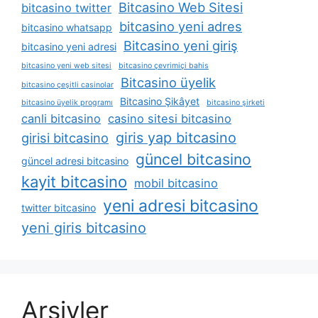
Bitcasino Web Sitesi
bitcasino twitter
bitcasino yeni adres
bitcasino whatsapp
Bitcasino yeni giriş
bitcasino yeni adresi
bitcasino yeni web sitesi
bitcasino çevrimiçi bahis
Bitcasino üyelik
bitcasino çeşitli casinolar
Bitcasino Şikâyet
bitcasino üyelik programı
bitcasino şirketi
canli bitcasino
casino sitesi bitcasino
giris yap bitcasino
girisi bitcasino
güncel bitcasino
güncel adresi bitcasino
kayit bitcasino
mobil bitcasino
yeni adresi bitcasino
twitter bitcasino
yeni giris bitcasino
Arşivler