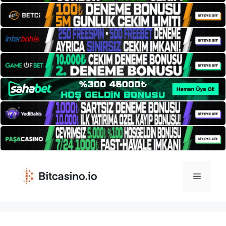
İçeriğe
atla
Menü