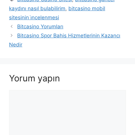
kaydını nasıl bulabilirim
,
bitcasino mobil
sitesinin i̇ncelenmesi
Bitcasino Yorumları
Bitcasino Spor Bahis Hizmetlerinin Kazancı
Nedir
Yorum yapın
Yorum