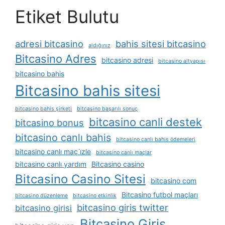
Etiket Bulutu
adresi bitcasino
bahis sitesi bitcasino
aldığınız
Bitcasino Adres
bitcasino adresi
bitcasino altyapısı
bitcasino bahis
Bitcasino bahis sitesi
bitcasino bahis şirketi
bitcasino başarılı sonuç
bitcasino canli destek
bitcasino bonus
bitcasino canlı bahis
bitcasino canlı bahis ödemeleri
bitcasino canlı maç i̇zle
bitcasino canlı maçlar
bitcasino canlı yardım
Bitcasino casino
Bitcasino Casino Sitesi
bitcasino com
Bitcasino futbol maçları
bitcasino düzenleme
bitcasino etkinlik
bitcasino giris twitter
bitcasino girisi
Bitcasino Giriş