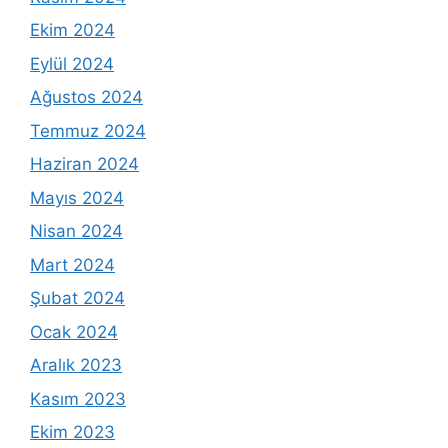
Ekim 2024
Eylül 2024
Ağustos 2024
Temmuz 2024
Haziran 2024
Mayıs 2024
Nisan 2024
Mart 2024
Şubat 2024
Ocak 2024
Aralık 2023
Kasım 2023
Ekim 2023