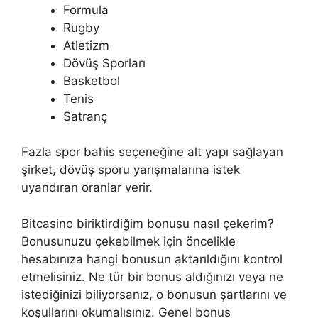
Formula
Rugby
Atletizm
Dövüş Sporları
Basketbol
Tenis
Satranç
Fazla spor bahis seçeneğine alt yapı sağlayan
şirket, dövüş sporu yarışmalarına istek
uyandıran oranlar verir.
Bitcasino biriktirdiğim bonusu nasıl çekerim?
Bonusunuzu çekebilmek için öncelikle
hesabınıza hangi bonusun aktarıldığını kontrol
etmelisiniz. Ne tür bir bonus aldığınızı veya ne
istediğinizi biliyorsanız, o bonusun şartlarını ve
koşullarını okumalısınız. Genel bonus