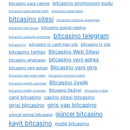
bitcasino promosyon kodu
bitcasino para çekme
bitcasino saha destek hattı
bitcasino sanal bahis
bitcasino sitesi
bitcasino sitesinin avantajları
bitcasino sosyal medya
bitcasino slot oyunu
bitcasino telegram
bitcasino sunduğu hizmetler
bitcasino tv canli maç izle
bitcasino tv izle
bitcasino tv
Bitcasino Web Sitesi
bitcasino twitter
bitcasino yeni adres
bitcasino whatsapp
Bitcasino yeni giriş
bitcasino yeni adresi
bitcasino yeni web sitesi
bitcasino çevrimiçi bahis
Bitcasino üyelik
bitcasino çeşitli casinolar
Bitcasino Şikâyet
bitcasino üyelik programı
bitcasino şirketi
canli bitcasino
casino sitesi bitcasino
giris yap bitcasino
girisi bitcasino
güncel bitcasino
güncel adresi bitcasino
kayit bitcasino
mobil bitcasino