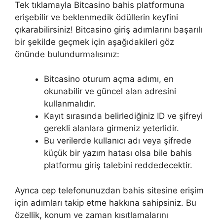
Tek tıklamayla Bitcasino bahis platformuna
erişebilir ve beklenmedik ödüllerin keyfini
çıkarabilirsiniz! Bitcasino giriş adımlarını başarılı
bir şekilde geçmek için aşağıdakileri göz
önünde bulundurmalısınız:
Bitcasino oturum açma adımı, en
okunabilir ve güncel alan adresini
kullanmalıdır.
Kayıt sırasında belirlediğiniz ID ve şifreyi
gerekli alanlara girmeniz yeterlidir.
Bu verilerde kullanıcı adı veya şifrede
küçük bir yazım hatası olsa bile bahis
platformu giriş talebini reddedecektir.
Ayrıca cep telefonunuzdan bahis sitesine erişim
için adımları takip etme hakkına sahipsiniz. Bu
özellik, konum ve zaman kısıtlamalarını