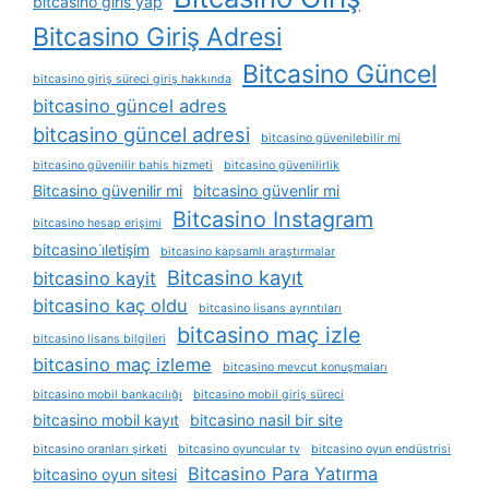
bitcasino giris yap
Bitcasino Giriş Adresi
Bitcasino Güncel
bitcasino giriş süreci giriş hakkında
bitcasino güncel adres
bitcasino güncel adresi
bitcasino güvenilebilir mi
bitcasino güvenilir bahis hizmeti
bitcasino güvenilirlik
Bitcasino güvenilir mi
bitcasino güvenlir mi
Bitcasino Instagram
bitcasino hesap erişimi
bitcasino i̇letişim
bitcasino kapsamlı araştırmalar
Bitcasino kayıt
bitcasino kayit
bitcasino kaç oldu
bitcasino lisans ayrıntıları
bitcasino maç izle
bitcasino lisans bilgileri
bitcasino maç izleme
bitcasino mevcut konuşmaları
bitcasino mobil bankacılığı
bitcasino mobil giriş süreci
bitcasino mobil kayıt
bitcasino nasil bir site
bitcasino oranları şirketi
bitcasino oyuncular tv
bitcasino oyun endüstrisi
Bitcasino Para Yatırma
bitcasino oyun sitesi