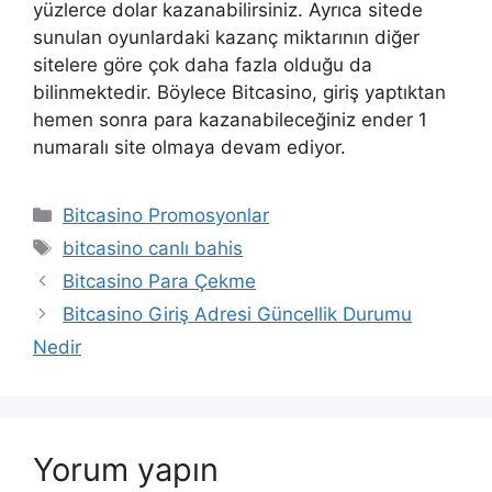
yüzlerce dolar kazanabilirsiniz. Ayrıca sitede
sunulan oyunlardaki kazanç miktarının diğer
sitelere göre çok daha fazla olduğu da
bilinmektedir. Böylece Bitcasino, giriş yaptıktan
hemen sonra para kazanabileceğiniz ender 1
numaralı site olmaya devam ediyor.
Kategoriler
Bitcasino Promosyonlar
Etiketler
bitcasino canlı bahis
Bitcasino Para Çekme
Bitcasino Giriş Adresi Güncellik Durumu
Nedir
Yorum yapın