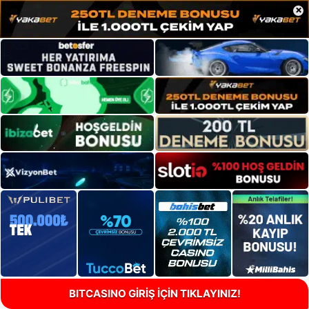
×
BITCASINO GİRİŞ İÇİN TIKLAYINIZ!