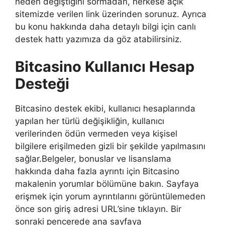
neden değiştiğini sormadan, herkese açık
sitemizde verilen link üzerinden sorunuz. Ayrıca
bu konu hakkında daha detaylı bilgi için canlı
destek hattı yazımıza da göz atabilirsiniz.
Bitcasino Kullanıcı Hesap
Desteği
Bitcasino destek ekibi, kullanıcı hesaplarında
yapılan her türlü değişikliğin, kullanıcı
verilerinden ödün vermeden veya kişisel
bilgilere erişilmeden gizli bir şekilde yapılmasını
sağlar.Belgeler, bonuslar ve lisanslama
hakkında daha fazla ayrıntı için Bitcasino
makalenin yorumlar bölümüne bakın. Sayfaya
erişmek için yorum ayrıntılarını görüntülemeden
önce son giriş adresi URL’sine tıklayın. Bir
sonraki pencerede ana sayfaya