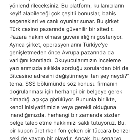
yönlendirileceksiniz. Bu platform, kullanıcıların
keyif alabileceği çok çeşitli bonuslar, bahis
seçenekleri ve canlı oyunlar sunar. Bu şirket
Türk casino pazarında güvenilir bir sitedir.
Pazara hakim olması güvenilirliğini gösteriyor.
Ayrıca şirket, operasyonlarını Türkiye’ye
genişletmeden önce Avrupa pazarında da
varlığını kanıtladı. Okuyucularımızın inceleme
yazılarımızda sıklıkla sorduğu sorulardan biri de
Bitcasino adresini değiştirmeye iten şey neydi?”
tema. SSS bölümünde söz konusu firmanın
doğrulanması için herhangi bir belgeye gerek
olmadığı açıkça görülüyor. Bununla birlikte,
kendi inisiyatifimizle veya gerekli olduğuna
inandığımızda, herhangi bir zamanda sizden
belge talep etme hakkımızı saklı tutuyoruz. Bu,
bir kupon üretirken fon çeken bir tüccara benzer
şekilde yaygın bir olaydır. Ancak, bu senaryo