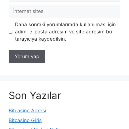
İnternet
sitesi
Daha sonraki yorumlarımda kullanılması için
adım, e-posta adresim ve site adresim bu
tarayıcıya kaydedilsin.
Son Yazılar
Bitcasino Adresi
Bitcasino Giriş