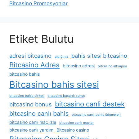
Bitcasino Promosyonlar
Etiket Bulutu
adresi bitcasino
bahis sitesi bitcasino
aldığınız
Bitcasino Adres
bitcasino adresi
bitcasino altyapısı
bitcasino bahis
Bitcasino bahis sitesi
bitcasino bahis şirketi
bitcasino başarılı sonuç
bitcasino canli destek
bitcasino bonus
bitcasino canlı bahis
bitcasino canlı bahis ödemeleri
bitcasino canlı maç i̇zle
bitcasino canlı maçlar
bitcasino canlı yardım
Bitcasino casino