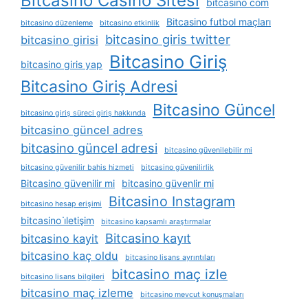
Bitcasino Casino Sitesi
bitcasino com
Bitcasino futbol maçları
bitcasino düzenleme
bitcasino etkinlik
bitcasino giris twitter
bitcasino girisi
Bitcasino Giriş
bitcasino giris yap
Bitcasino Giriş Adresi
Bitcasino Güncel
bitcasino giriş süreci giriş hakkında
bitcasino güncel adres
bitcasino güncel adresi
bitcasino güvenilebilir mi
bitcasino güvenilir bahis hizmeti
bitcasino güvenilirlik
Bitcasino güvenilir mi
bitcasino güvenlir mi
Bitcasino Instagram
bitcasino hesap erişimi
bitcasino i̇letişim
bitcasino kapsamlı araştırmalar
Bitcasino kayıt
bitcasino kayit
bitcasino kaç oldu
bitcasino lisans ayrıntıları
bitcasino maç izle
bitcasino lisans bilgileri
bitcasino maç izleme
bitcasino mevcut konuşmaları