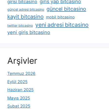
giris yap bitcasino
girisi bitcasino
güncel bitcasino
güncel adresi bitcasino
kayit bitcasino
mobil bitcasino
yeni adresi bitcasino
twitter bitcasino
yeni giris bitcasino
Arşivler
Temmuz 2026
Eylül 2025
Haziran 2025
Mayıs 2025
Şubat 2025