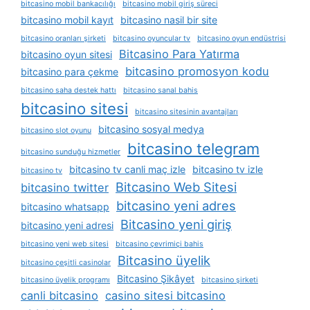
bitcasino mobil bankacılığı
bitcasino mobil giriş süreci
bitcasino mobil kayıt
bitcasino nasil bir site
bitcasino oranları şirketi
bitcasino oyuncular tv
bitcasino oyun endüstrisi
Bitcasino Para Yatırma
bitcasino oyun sitesi
bitcasino promosyon kodu
bitcasino para çekme
bitcasino saha destek hattı
bitcasino sanal bahis
bitcasino sitesi
bitcasino sitesinin avantajları
bitcasino sosyal medya
bitcasino slot oyunu
bitcasino telegram
bitcasino sunduğu hizmetler
bitcasino tv canli maç izle
bitcasino tv izle
bitcasino tv
Bitcasino Web Sitesi
bitcasino twitter
bitcasino yeni adres
bitcasino whatsapp
Bitcasino yeni giriş
bitcasino yeni adresi
bitcasino yeni web sitesi
bitcasino çevrimiçi bahis
Bitcasino üyelik
bitcasino çeşitli casinolar
Bitcasino Şikâyet
bitcasino üyelik programı
bitcasino şirketi
canli bitcasino
casino sitesi bitcasino